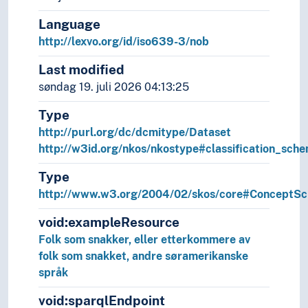
(914.84412)
Language
Aardvark
Edentata, Pholidota, Tubulidentata
http://lexvo.org/id/iso639-3/nob
(599.31)
Last modified
Aare (Sveits : elv)
Kantonen Bern (T2--49454)
søndag 19. juli 2026 04:13:25
Aare (Sveits : elv)--geografi
Bern (Sveits :
kanton)--geografi, … (914.9454)
Type
Aargau (Sveits)
Kantonen Aargau (T2--49456)
http://purl.org/dc/dcmitype/Dataset
http://w3id.org/nkos/nkostype#classification_sch
Aargau (Sveits) (949.456)
Aargau (Sveits)--geografi (914.9456)
Type
http://www.w3.org/2004/02/skos/core#ConceptS
Aarhus amt (Danmark)
Region Midtjylland (T2-
-48955)
void:exampleResource
Abaca--botanikk
Zingiberales (584.88)
Folk som snakker, eller etterkommere av
Abaca--fiberavlinger
folk som snakket, andre søramerikanske
Manilahamp (633.571)
språk
Abai oblysy (Kasakhstan)
Abai-regionen (Abai
oblysy) (T2--584527)
void:sparqlEndpoint