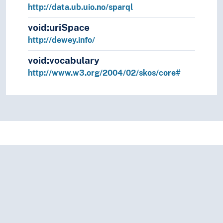
Abai-regionen (Abai oblysy) (T2--584527)
http://data.ub.uio.no/sparql
Abaloner
Øresnegler, … (641.394)
void:uriSpace
Abau (Papua Ny-Guinea)
Central Province (T2-
http://dewey.info/
-9546)
void:vocabulary
Abaza språk
Abkhasisk-adygeiske språk, …
http://www.w3.org/2004/02/skos/core#
(499.962)
Abaza språk
Abkhasisk-adygeiske språk
(nordvestkaukasiske språk) (T6--99962)
Abazinere (T5--99962)
Abazinsk språk
Abkhasisk-adygeiske språk, …
(499.962)
Abazinsk språk
Abkhasisk-adygeiske språk
(nordvestkaukasiske språk) (T6--99962)
Abbedier--arkitektur
Klosterbygninger (726.7)
Abbedier--bygningers religiøse betydning
Klostre--kristendom--bygningers religiøse