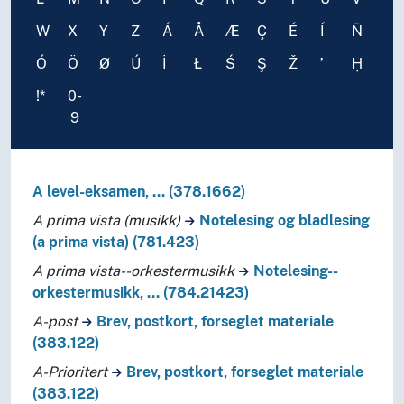
W
X
Y
Z
Á
Å
Æ
Ç
É
Í
Ñ
Ó
Ö
Ø
Ú
İ
Ł
Ś
Ş
Ž
ʼ
Ḥ
!*
0-
9
A level-eksamen, … (378.1662)
A prima vista (musikk)
Notelesing og bladlesing
(a prima vista) (781.423)
A prima vista--orkestermusikk
Notelesing--
orkestermusikk, … (784.21423)
A-post
Brev, postkort, forseglet materiale
(383.122)
A-Prioritert
Brev, postkort, forseglet materiale
(383.122)