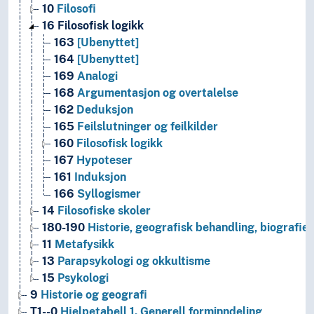
10
Filosofi
16
Filosofisk logikk
163
[Ubenyttet]
164
[Ubenyttet]
169
Analogi
168
Argumentasjon og overtalelse
162
Deduksjon
165
Feilslutninger og feilkilder
160
Filosofisk logikk
167
Hypoteser
161
Induksjon
166
Syllogismer
14
Filosofiske skoler
180-190
Historie, geografisk behandling, biografier
11
Metafysikk
13
Parapsykologi og okkultisme
15
Psykologi
9
Historie og geografi
T1--0
Hjelpetabell 1. Generell forminndeling