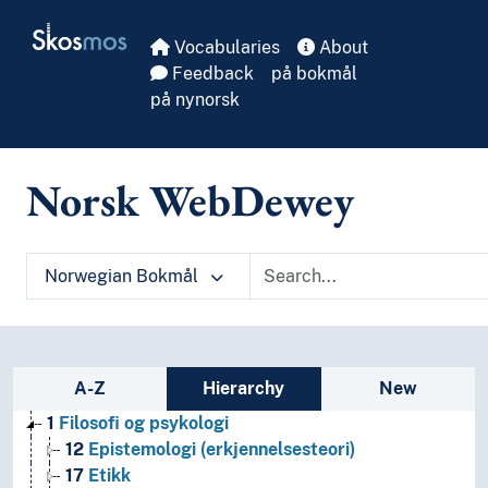
Skip to main
Skosmos
Vocabularies
About
Feedback
på bokmål
på nynorsk
Norsk WebDewey
Norwegian Bokmål
Sidebar listing: list and traverse vocabula
A-Z
Hierarchy
New
1
Filosofi og psykologi
12
Epistemologi (erkjennelsesteori)
17
Etikk