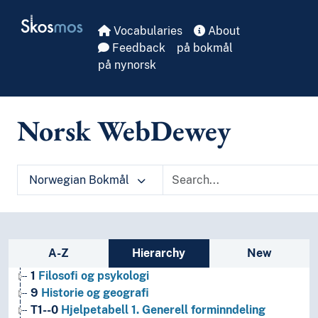
Skip to main
Skosmos
Vocabularies
About
Feedback
på bokmål
på nynorsk
Norsk WebDewey
Norwegian Bokmål
Sidebar listing: list and traverse vocabula
A-Z
Hierarchy
New
1
Filosofi og psykologi
9
Historie og geografi
T1--0
Hjelpetabell 1. Generell forminndeling