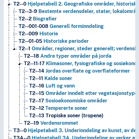
T2--0
Hjelpetabell 2. Geografiske områder, historiske
T2--3-9
Bestemte verdensdeler, stater, lokalområd
T2--2
Biografier
T2--001-008
Generell forminndeling
T2--009
Historie
T2--01-05
Historiske perioder
T2--1
Områder, regioner, steder generelt; verdensh
T2--18
Andre typer områder på jorda
T2--11-17
Klimasoner, fysiografiske og sosiøkon
T2--14
Jordas overflate og overflateformer
T2--11
Kalde soner
T2--16
Luft og vann
T2--15
Områder inndelt etter vegetasjonstype
T2--17
Sosioøkonomiske områder
T2--12
Tempererte soner
T2--13
Tropiske soner (tropene)
T2--19
Verdensrommet
T3--0
Hjelpetabell 3. Underinndeling av kunst, av de 
T3A--0
Hjelpetabell 3A. Underinndeling av verker av 