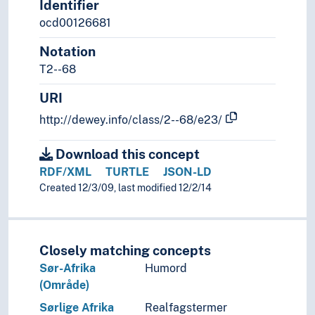
Identifier
ocd00126681
Notation
T2--68
URI
http://dewey.info/class/2--68/e23/
Download this concept
RDF/XML
TURTLE
JSON-LD
Created 12/3/09, last modified 12/2/14
Closely matching concepts
Sør-Afrika
Humord
(Område)
Sørlige Afrika
Realfagstermer