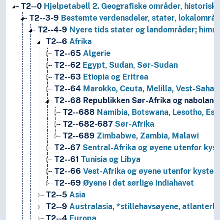
T2--0
Hjelpetabell 2. Geografiske områder, historiske
T2--3-9
Bestemte verdensdeler, stater, lokalområd
T2--4-9
Nyere tids stater og landområder; himm
T2--6
Afrika
T2--65
Algerie
T2--62
Egypt, Sudan, Sør-Sudan
T2--63
Etiopia og Eritrea
T2--64
Marokko, Ceuta, Melilla, Vest-Sahar
T2--68
Republikken Sør-Afrika og naboland i
T2--688
Namibia, Botswana, Lesotho, Esw
T2--682-687
Sør-Afrika
T2--689
Zimbabwe, Zambia, Malawi
T2--67
Sentral-Afrika og øyene utenfor kys
T2--61
Tunisia og Libya
T2--66
Vest-Afrika og øyene utenfor kysten
T2--69
Øyene i det sørlige Indiahavet
T2--5
Asia
T2--9
Australasia, *stillehavsøyene, atlanterh
T2--4
Europa