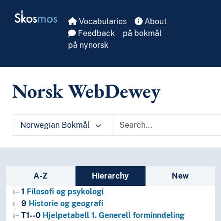
Skip to main
Skosmos
Vocabularies
About
Feedback
på bokmål
på nynorsk
Norsk WebDewey
Norwegian Bokmål
Sidebar listing: list and traverse vocabula
A-Z
Hierarchy
New
1
Filosofi og psykologi
9
Historie og geografi
T1--0
Hjelpetabell 1. Generell forminndeling