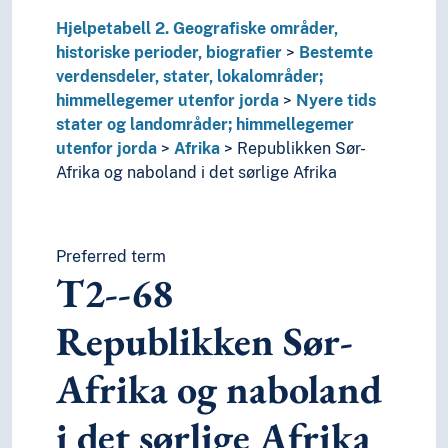
5
Naturvitenskap
2
Religion
Hjelpetabell 2. Geografiske områder,
3
Samfunnsvitenskap
historiske perioder, biografier
Bestemte
4
Språk
verdensdeler, stater, lokalområder;
6
Teknologi
himmellegemer utenfor jorda
Nyere tids
stater og landområder; himmellegemer
utenfor jorda
Afrika
Republikken Sør-
Afrika og naboland i det sørlige Afrika
Preferred term
T2--68
Republikken Sør-
Afrika og naboland
i det sørlige Afrika