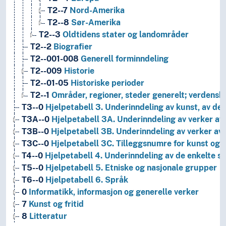
T2--7
Nord-Amerika
T2--8
Sør-Amerika
T2--3
Oldtidens stater og landområder
T2--2
Biografier
T2--001-008
Generell forminndeling
T2--009
Historie
T2--01-05
Historiske perioder
T2--1
Områder, regioner, steder generelt; verdensh
T3--0
Hjelpetabell 3. Underinndeling av kunst, av de 
T3A--0
Hjelpetabell 3A. Underinndeling av verker av 
T3B--0
Hjelpetabell 3B. Underinndeling av verker av 
T3C--0
Hjelpetabell 3C. Tilleggsnumre for kunst og l
T4--0
Hjelpetabell 4. Underinndeling av de enkelte 
T5--0
Hjelpetabell 5. Etniske og nasjonale grupper
T6--0
Hjelpetabell 6. Språk
0
Informatikk, informasjon og generelle verker
7
Kunst og fritid
8
Litteratur