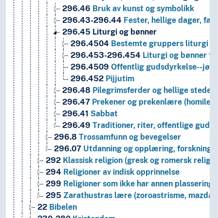
296.46
Bruk av kunst og symbolikk
296.43-296.44
Fester, hellige dager, fast
296.45
Liturgi og bønner
296.4504
Bestemte gruppers liturgi
296.453-296.454
Liturgi og bønner for
296.4509
Offentlig gudsdyrkelse--jøde
296.452
Pijjutim
296.48
Pilegrimsferder og hellige steder
296.47
Prekener og prekenlære (homileti
296.41
Sabbat
296.49
Traditioner, riter, offentlige guds
296.8
Trossamfunn og bevegelser
296.07
Utdanning og opplæring, forskning, 
292
Klassisk religion (gresk og romersk religio
294
Religioner av indisk opprinnelse
299
Religioner som ikke har annen plassering
295
Zarathustras lære (zoroastrisme, mazdai
22
Bibelen