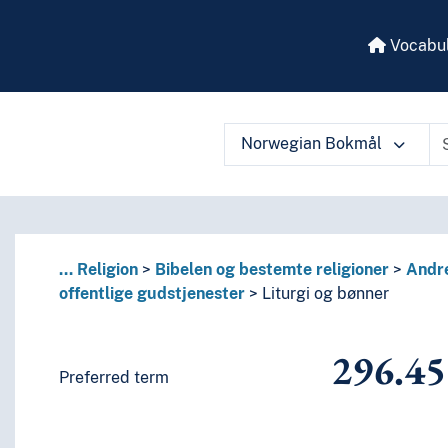
Vocabul
Norwegian Bokmål
 perioder, biografier
enkelte språks litteraturer, av bestemte litterære former
eller om de enkelte forfattere
 vocabulary contents by a criterion
eller om mer enn én forfatter
itteratur
...
Religion
Bibelen og bestemte religioner
Andre
språk og språkgrupper
offentlige gudstjenester
Liturgi og bønner
296.45
Preferred term