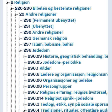
2
Religion
220-290
Bibelen og bestemte religioner
29
Andre religioner
298
(Permanent ubenyttet)
291
[Ubenyttet]
290
Andre religioner
293
Germansk religion
297
Islam, babisme, baha'i
296
Jødedom
296.09
Historie, geografisk behandling, bio
296.05
Jødedom--periodika
296.1
Kilder
296.6
Ledere og organisasjon, religionsund
296.06
Organisasjoner og ledelse
296.08
Persongrupper
296.7
Religiøs erfaring, religiøs livsførsel, r
296.014
Religiøst språk--jødedom
296.3
Teologi, etikk, syn på sosiale spørsmå
296.4
Tradisjoner, ritualer, offentlige gudst