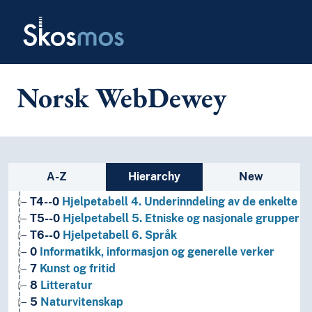
Skip to main
Skosmos
1
Filosofi og psykologi
9
Historie og geografi
Norsk WebDewey
T1--0
Hjelpetabell 1. Generell forminndeling
T2--0
Hjelpetabell 2. Geografiske områder, historiske
T3--0
Hjelpetabell 3. Underinndeling av kunst, av de 
T3A--0
Hjelpetabell 3A. Underinndeling av verker av 
Sidebar listing: list and traverse
T3B--0
Hjelpetabell 3B. Underinndeling av verker av 
A-Z
Hierarchy
New
T3C--0
Hjelpetabell 3C. Tilleggsnumre for kunst og l
T4--0
Hjelpetabell 4. Underinndeling av de enkelte 
T5--0
Hjelpetabell 5. Etniske og nasjonale grupper
T6--0
Hjelpetabell 6. Språk
0
Informatikk, informasjon og generelle verker
7
Kunst og fritid
8
Litteratur
5
Naturvitenskap