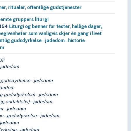
ner, ritualer, offentlige gudstjenester
emte gruppers liturgi
.454
Liturgi og bønner for fester, hellige dager,
begivenheter som vanligvis skjer én gang i livet
ntlig gudsdyrkelse--jødedom--historie
im
rgi
-jødedom
g gudsdyrkelse--jødedom
ødedom
lig gudsdyrkelse)--jødedom
ig andaktsliv)--jødedom
er--jødedom
ion--gudsdyrkelse--jødedom
-jødedom
dyrkelse--jødedom