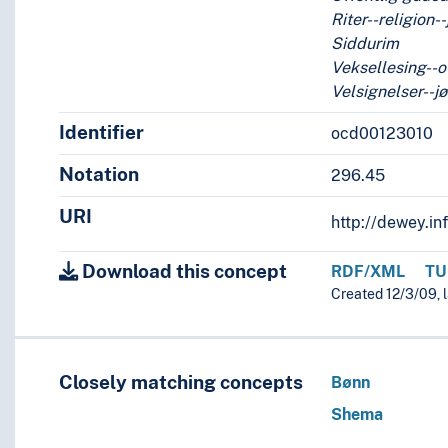
Riter--religion
etider, riter og skikker for begivenheter som vanligvis skjer 
Siddurim
Veksellesing--
Velsignelser--
 fester, hellige dager, fastetider; for begivenheter som vanli
Identifier
ocd00123010
dom--historie
Notation
296.45
kk)
URI
http://dewey.in
tjenester i oldtidens jødedom fram til år 70 e.Kr
Download this concept
RDF/XML
TU
Created 12/3/09, l
lignende emner
n)
Closely matching concepts
Bønn
sme, parsisme)
Shema