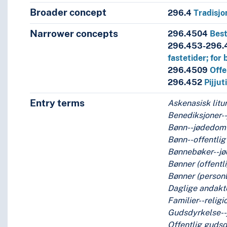
Broader concept
296.4
Tradisjo
Narrower concepts
296.4504
Best
296.453-296
fastetider; for 
296.4509
Offe
296.452
Pijjut
Entry terms
Askenasisk litu
grafier
Benediksjoner-
Bønn--jødedom
Bønn--offentli
ervisning, oppsøkende virksomhet
Bønnebøker--j
Bønner (offent
Bønner (personl
eligiøs praksis
Daglige andakt
Familier--relig
l
Gudsdyrkelse-
jenester
Offentlig guds