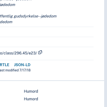
--jødedom
én gang i livet
offentlig gudsdyrkelse--jødedom
jødedom
gvis skjer én gang i livet
fo/class/296.45/e23/
RTLE
JSON-LD
ast modified 7/17/18
Humord
Humord