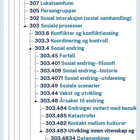
307
Lokalsamfunn
305
Persongrupper
302
Sosial interaksjon (sosial samhandling)
303
Sosiale prosesser
303.6
Konflikter og konfliktløsning
303.3
Koordinering og kontroll
303.4
Sosial endring
303.45
Forfall
303.401
Sosial endring--filosofi
303.409
Sosial endring--historie
303.4071
Sosial endring--utdanning
303.49
Sosiale scenarier
303.44
Vekst og utvikling
303.48
Årsaker til endring
303.484
Endringer innført med hensikt
303.485
Katastrofer
303.482
Kontakt mellom kulturer
303.483
Utvikling innen vitenskap og t
303.4834
Datamaskiner