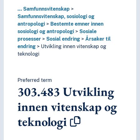
37
Utdanning og opplæring
4
Språk
...
Samfunnsvitenskap
6
Teknologi
Samfunnsvitenskap, sosiologi og
antropologi
Bestemte emner innen
sosiologi og antropologi
Sosiale
prosesser
Sosial endring
Årsaker til
endring
Utvikling innen vitenskap og
teknologi
Preferred term
303.483
Utvikling
innen vitenskap og
teknologi