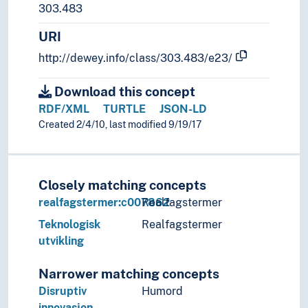
303.483
URI
http://dewey.info/class/303.483/e23/
Download this concept
RDF/XML
TURTLE
JSON-LD
Created 2/4/10, last modified 9/19/17
Closely matching concepts
realfagstermer:c007862
Realfagstermer
Teknologisk
Realfagstermer
utvikling
Narrower matching concepts
Disruptiv
Humord
innovasjon