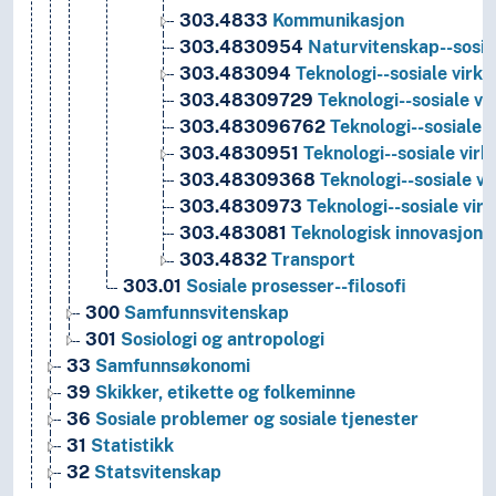
303.4833
Kommunikasjon
303.4830954
Naturvitenskap--sosial
303.483094
Teknologi--sosiale virk
303.48309729
Teknologi--sosiale vi
303.483096762
Teknologi--sosiale 
303.4830951
Teknologi--sosiale virk
303.48309368
Teknologi--sosiale vi
303.4830973
Teknologi--sosiale vir
303.483081
Teknologisk innovasjon--å
303.4832
Transport
303.01
Sosiale prosesser--filosofi
300
Samfunnsvitenskap
301
Sosiologi og antropologi
33
Samfunnsøkonomi
39
Skikker, etikette og folkeminne
36
Sosiale problemer og sosiale tjenester
31
Statistikk
32
Statsvitenskap