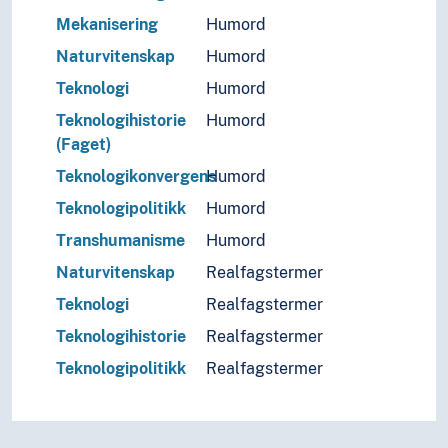
Mekanisering
Humord
Naturvitenskap
Humord
Teknologi
Humord
Teknologihistorie
Humord
(Faget)
Teknologikonvergens
Humord
Teknologipolitikk
Humord
Transhumanisme
Humord
Naturvitenskap
Realfagstermer
Teknologi
Realfagstermer
Teknologihistorie
Realfagstermer
Teknologipolitikk
Realfagstermer