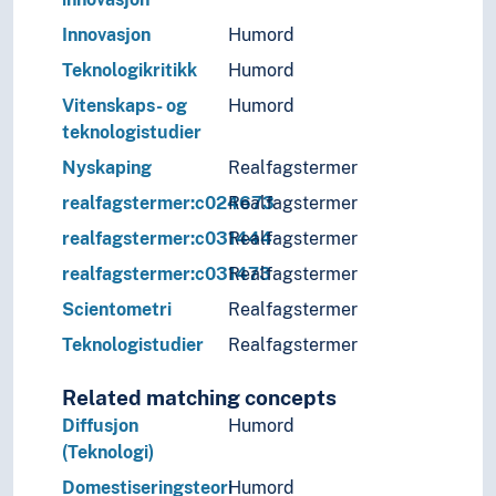
Innovasjon
Humord
Teknologikritikk
Humord
Vitenskaps- og
Humord
teknologistudier
Nyskaping
Realfagstermer
realfagstermer:c024673
Realfagstermer
realfagstermer:c031444
Realfagstermer
realfagstermer:c031473
Realfagstermer
Scientometri
Realfagstermer
Teknologistudier
Realfagstermer
Related matching concepts
Diffusjon
Humord
(Teknologi)
Domestiseringsteori
Humord