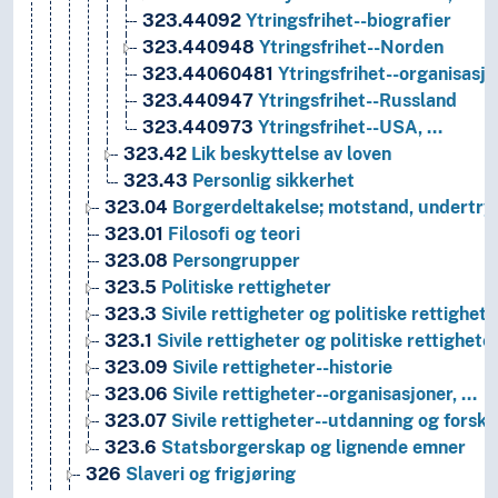
323.44092
Ytringsfrihet--biografier
323.440948
Ytringsfrihet--Norden
323.44060481
Ytringsfrihet--organisasj
323.440947
Ytringsfrihet--Russland
323.440973
Ytringsfrihet--USA, …
323.42
Lik beskyttelse av loven
323.43
Personlig sikkerhet
323.04
Borgerdeltakelse; motstand, undertryk
323.01
Filosofi og teori
323.08
Persongrupper
323.5
Politiske rettigheter
323.3
Sivile rettigheter og politiske rettighet
323.1
Sivile rettigheter og politiske rettighet
323.09
Sivile rettigheter--historie
323.06
Sivile rettigheter--organisasjoner, …
323.07
Sivile rettigheter--utdanning og forskn
323.6
Statsborgerskap og lignende emner
326
Slaveri og frigjøring