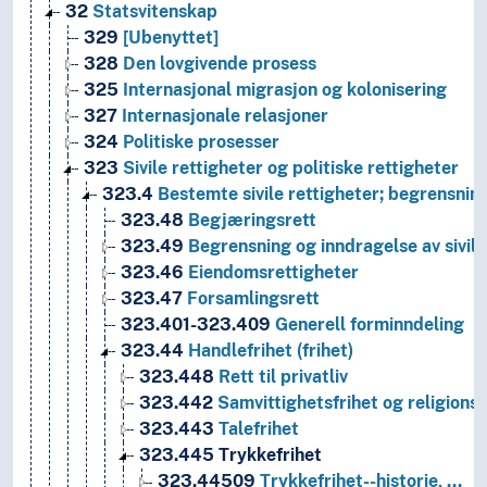
32
Statsvitenskap
329
[Ubenyttet]
328
Den lovgivende prosess
325
Internasjonal migrasjon og kolonisering
327
Internasjonale relasjoner
324
Politiske prosesser
323
Sivile rettigheter og politiske rettigheter
323.4
Bestemte sivile rettigheter; begrensning
323.48
Begjæringsrett
323.49
Begrensning og inndragelse av sivile
323.46
Eiendomsrettigheter
323.47
Forsamlingsrett
323.401-323.409
Generell forminndeling
323.44
Handlefrihet (frihet)
323.448
Rett til privatliv
323.442
Samvittighetsfrihet og religionsf
323.443
Talefrihet
323.445
Trykkefrihet
323.44509
Trykkefrihet--historie, …