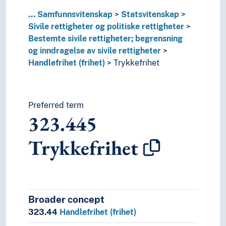
322
Statens forhold til organiserte grupper og
320
Statsvitenskap (politikk og styresmakt)
...
Samfunnsvitenskap
Statsvitenskap
321
Styreformer og statsformer
Sivile rettigheter og politiske rettigheter
37
Utdanning og opplæring
Bestemte sivile rettigheter; begrensning
4
Språk
og inndragelse av sivile rettigheter
6
Teknologi
Handlefrihet (frihet)
Trykkefrihet
Preferred term
323.445
Trykkefrihet
Broader concept
323.44
Handlefrihet (frihet)