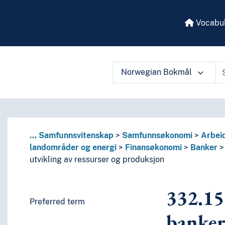
Vocabul
ning av landområder og energi
Norwegian Bokmål
(tiåret)
h
joner
 vocabulary contents by a criterion
den
...
Samfunnsvitenskap
Samfunnsøkonomi
Arbeid
landområder og energi
Finansøkonomi
Banker
yene
utvikling av ressurser og produksjon
332.15
Preferred term
banker
områder, …