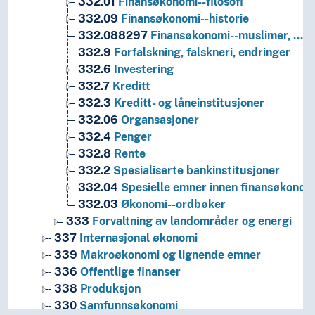
332.01
Finansøkonomi--filosofi
332.09
Finansøkonomi--historie
332.088297
Finansøkonomi--muslimer, …
332.9
Forfalskning, falskneri, endringer
332.6
Investering
332.7
Kreditt
332.3
Kreditt- og låneinstitusjoner
332.06
Organsasjoner
332.4
Penger
332.8
Rente
332.2
Spesialiserte bankinstitusjoner
332.04
Spesielle emner innen finansøkonom
332.03
Økonomi--ordbøker
333
Forvaltning av landområder og energi
337
Internasjonal økonomi
339
Makroøkonomi og lignende emner
336
Offentlige finanser
338
Produksjon
330
Samfunnsøkonomi