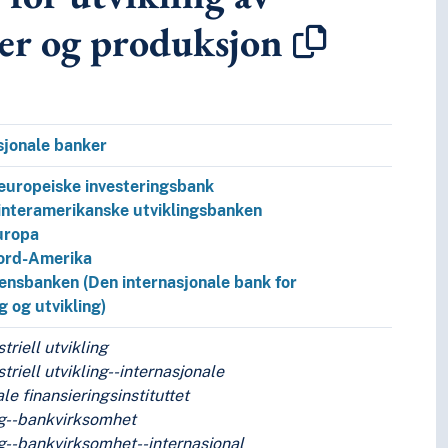
ser og produksjon
sjonale banker
europeiske investeringsbank
interamerikanske utviklingsbanken
uropa
ord-Amerika
ensbanken (Den internasjonale bank for
 og utvikling)
triell utvikling
triell utvikling--internasjonale
le finansieringsinstituttet
ng--bankvirksomhet
g--bankvirksomhet--internasjonal