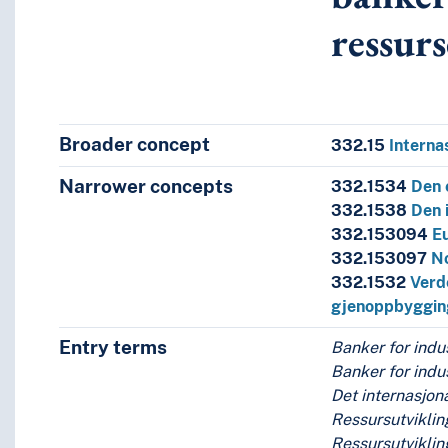
 …
ressur
joner
het--Tyskland
Broader concept
332.15
Interna
ing av og tilrettelegging for handel
Narrower concepts
332.1534
Den 
rnasjonale oppgjør
332.1538
Den 
kling av ressurser og produksjon
332.153094
E
gsbank
332.153097
N
klingsbanken
332.1532
Verd
gjenoppbygging
sjonale bank for gjenoppbygging og utvikling)
Entry terms
Banker for indus
astabilisering og betalingsbalanse
Banker for indus
Det internasjona
 penger fra sosial kreditt
Ressursutvikli
Ressursutviklin