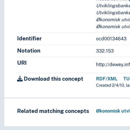
Utviklingsbank
Utviklingsbanke
Økonomisk utvi
Økonomisk utvik
Identifier
ocd00134643
Notation
332.153
URI
http://dewey.in
i
Download this concept
RDF/XML
TU
Created 2/4/10, l
Related matching concepts
Økonomisk utvi