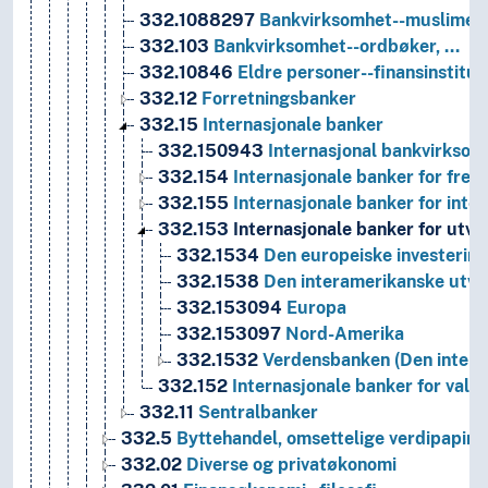
332.1088297
Bankvirksomhet--muslimer,
332.103
Bankvirksomhet--ordbøker, …
332.10846
Eldre personer--finansinstitus
332.12
Forretningsbanker
332.15
Internasjonale banker
332.150943
Internasjonal bankvirksom
332.154
Internasjonale banker for fremm
332.155
Internasjonale banker for inte
332.153
Internasjonale banker for utvi
332.1534
Den europeiske investerin
332.1538
Den interamerikanske utvi
332.153094
Europa
332.153097
Nord-Amerika
332.1532
Verdensbanken (Den interna
332.152
Internasjonale banker for valut
332.11
Sentralbanker
332.5
Byttehandel, omsettelige verdipapirer,
332.02
Diverse og privatøkonomi