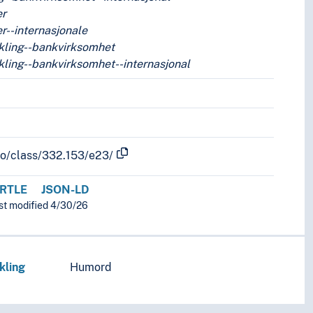
er
r--internasjonale
kling--bankvirksomhet
ling--bankvirksomhet--internasjonal
fo/class/332.153/e23/
RTLE
JSON-LD
ast modified 4/30/26
kling
Humord