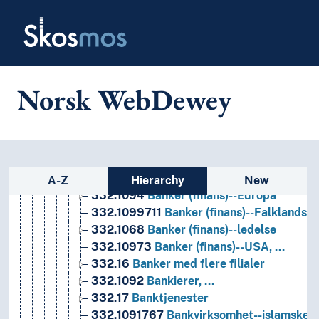
Skip to main
30
Samfunnsvitenskap, sosiologi og antropologi
Skosmos
33
Samfunnsøkonomi
331-333
Arbeidsøkonomi, finansøkonomi, forvalt
331
Arbeidsøkonomi
332
Finansøkonomi
Norsk WebDewey
332.1
Banker
332.1090511
Banker (finans)--2000-tallet 
332.10982
Banker (finans)--Argentina
332.1095492
Banker (finans)--Banglades
332.10285
Banker (finans)--dataapplikas
Sidebar listing: list and traverse
332.10932
Banker (finans)--Egypt--oldti
A-Z
Hierarchy
New
332.1094
Banker (finans)--Europa
332.1099711
Banker (finans)--Falklandsø
332.1068
Banker (finans)--ledelse
332.10973
Banker (finans)--USA, …
332.16
Banker med flere filialer
332.1092
Bankierer, …
332.17
Banktjenester
332.1091767
Bankvirksomhet--islamske 