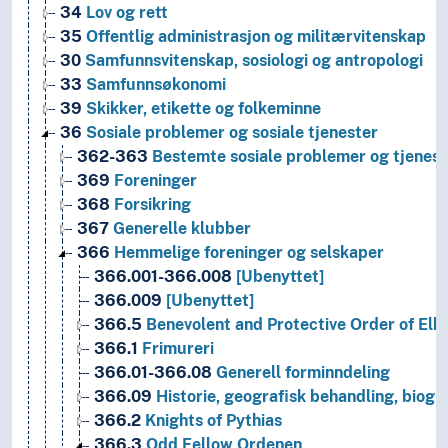
34
Lov og rett
35
Offentlig administrasjon og militærvitenskap
30
Samfunnsvitenskap, sosiologi og antropologi
33
Samfunnsøkonomi
39
Skikker, etikette og folkeminne
36
Sosiale problemer og sosiale tjenester
362-363
Bestemte sosiale problemer og tjenest
369
Foreninger
368
Forsikring
367
Generelle klubber
366
Hemmelige foreninger og selskaper
366.001-366.008
[Ubenyttet]
366.009
[Ubenyttet]
366.5
Benevolent and Protective Order of Elk
366.1
Frimureri
366.01-366.08
Generell forminndeling
366.09
Historie, geografisk behandling, biogra
366.2
Knights of Pythias
366.3
Odd Fellow Ordenen