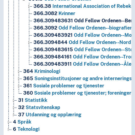
366.38
International Association of Rebek
366.3082
Kvinner
366.309483631
Odd Fellow Ordenen--Berg
366.3092
Odd Fellow Ordenen--biografier,
366.309483921
Odd Fellow Ordenen--Mold
366.3094844
Odd Fellow Ordenen--Nordla
366.309483615
Odd Fellow Ordenen--Stor
366.309484161
Odd Fellow Ordenen--Tron
366.309483911
Odd Fellow Ordenen--Åles
364
Kriminologi
365
Soningsinstitusjoner og andre interneringsi
361
Sosiale problemer og tjenester
360
Sosiale problemer og tjenester; foreninger
31
Statistikk
32
Statsvitenskap
37
Utdanning og opplæring
4
Språk
6
Teknologi