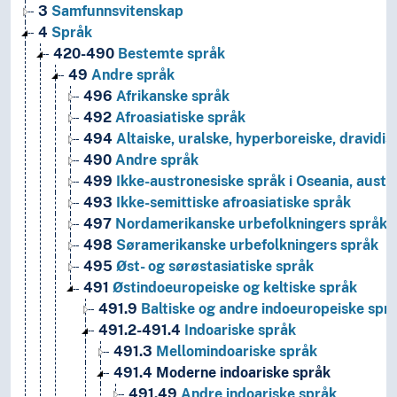
3
Samfunnsvitenskap
4
Språk
420-490
Bestemte språk
49
Andre språk
496
Afrikanske språk
492
Afroasiatiske språk
494
Altaiske, uralske, hyperboreiske, dravidis
490
Andre språk
499
Ikke-austronesiske språk i Oseania, austr
493
Ikke-semittiske afroasiatiske språk
497
Nordamerikanske urbefolkningers språk
498
Søramerikanske urbefolkningers språk
495
Øst- og sørøstasiatiske språk
491
Østindoeuropeiske og keltiske språk
491.9
Baltiske og andre indoeuropeiske spr
491.2-491.4
Indoariske språk
491.3
Mellomindoariske språk
491.4
Moderne indoariske språk
491.49
Andre indoariske språk