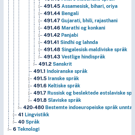
491.45
Assamesisk, bihari, oriya
491.44
Bengali
491.47
Gujarati, bhili, rajasthani
491.46
Marathi og konkani
491.42
Panjabi
491.41
Sindhi og lahnda
491.48
Singalesisk-maldiviske språk
491.43
Vestlige hindispråk
491.2
Sanskrit
491.1
Indoiranske språk
491.5
Iranske språk
491.6
Keltiske språk
491.7
Russisk og beslektede østslaviske spr
491.8
Slaviske språk
420-480
Bestemte indoeuropeiske språk unntatt
41
Lingvistikk
40
Språk
6
Teknologi