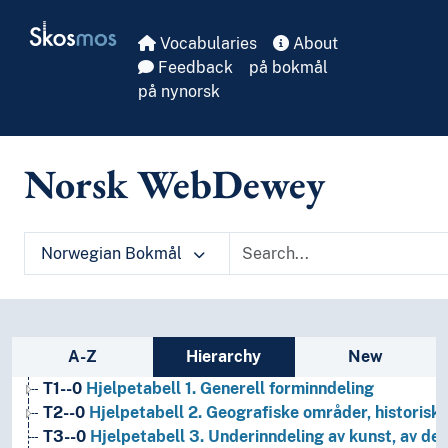
Skip to main
Skosmos
Vocabularies
About
Feedback
på bokmål
på nynorsk
Norsk WebDewey
Norwegian Bokmål
1
Filosofi og psykologi
Sidebar listing: list and traverse vocabula
A-Z
Hierarchy
New
9
Historie og geografi
T1--0
Hjelpetabell 1. Generell forminndeling
T2--0
Hjelpetabell 2. Geografiske områder, historiske
T3--0
Hjelpetabell 3. Underinndeling av kunst, av de 