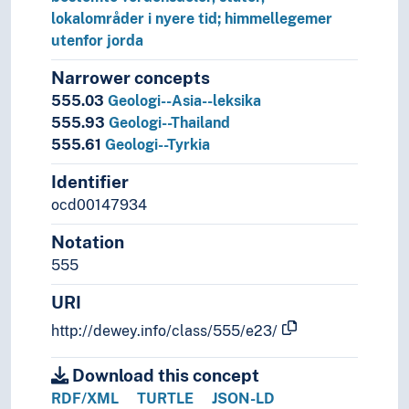
lokalområder i nyere tid; himmellegemer
utenfor jorda
Narrower concepts
555.03
Geologi--Asia--leksika
555.93
Geologi--Thailand
555.61
Geologi--Tyrkia
Identifier
ocd00147934
Notation
555
URI
http://dewey.info/class/555/e23/
Download this concept
RDF/XML
TURTLE
JSON-LD