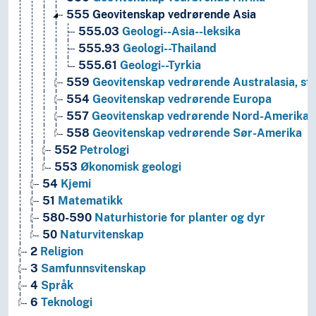
555
Geovitenskap vedrørende Asia
555.03
Geologi--Asia--leksika
555.93
Geologi--Thailand
555.61
Geologi--Tyrkia
559
Geovitenskap vedrørende Australasia, sti
554
Geovitenskap vedrørende Europa
557
Geovitenskap vedrørende Nord-Amerika
558
Geovitenskap vedrørende Sør-Amerika
552
Petrologi
553
Økonomisk geologi
54
Kjemi
51
Matematikk
580-590
Naturhistorie for planter og dyr
50
Naturvitenskap
2
Religion
3
Samfunnsvitenskap
4
Språk
6
Teknologi