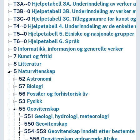
T3A--0
Hjelpetabell 3A. Underinndeling av verker av 
T3B--0
Hjelpetabell 3B. Underinndeling av verker av 
T3C--0
Hjelpetabell 3C. Tilleggsnumre for kunst og l
T4--0
Hjelpetabell 4. Underinndeling av de enkelte 
T5--0
Hjelpetabell 5. Etniske og nasjonale grupper
T6--0
Hjelpetabell 6. Språk
0
Informatikk, informasjon og generelle verker
7
Kunst og fritid
8
Litteratur
5
Naturvitenskap
52
Astronomi
57
Biologi
56
Fossiler og forhistorisk liv
53
Fysikk
55
Geovitenskap
551
Geologi, hydrologi, meteorologi
550
Geovitenskap
554-559
Geovitenskap inndelt etter bestemte ve
556
Geovitenskap vedrørende Afrika