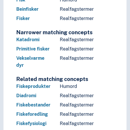
Beinfisker
Realfagstermer
Fisker
Realfagstermer
Narrower matching concepts
Katadromi
Realfagstermer
Primitive fisker
Realfagstermer
Vekselvarme
Realfagstermer
dyr
Related matching concepts
Fiskeprodukter
Humord
Diadromi
Realfagstermer
Fiskebestander
Realfagstermer
Fiskeforedling
Realfagstermer
Fiskefysiologi
Realfagstermer