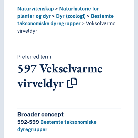
597.0913
Tropiske fisk
597.012
Vekselvarme virveldyr--klassifika
Naturvitenskap
Naturhistorie for
597.03
Vekselvarme virveldyr--ordbøker
planter og dyr
Dyr (zoologi)
Bestemte
597.17
Økologi--fisk, …
taksonomiske dyregrupper
Vekselvarme
597.144
Øyne--deskriptiv zoologi--fisk
virveldyr
592
Virvelløse dyr
590
Dyr
58
Planter (botanikk)
Preferred term
50
Naturvitenskap
597
Vekselvarme
2
Religion
3
Samfunnsvitenskap
virveldyr
4
Språk
6
Teknologi
Broader concept
592-599
Bestemte taksonomiske
dyregrupper