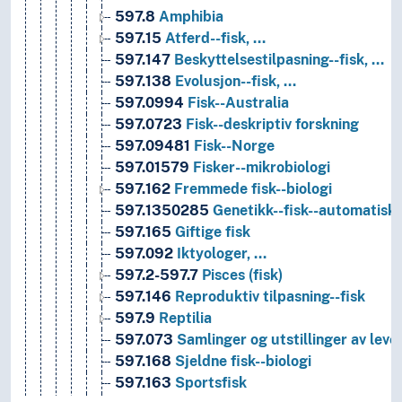
597.8
Amphibia
597.15
Atferd--fisk, …
597.147
Beskyttelsestilpasning--fisk, …
597.138
Evolusjon--fisk, …
597.0994
Fisk--Australia
597.0723
Fisk--deskriptiv forskning
597.09481
Fisk--Norge
597.01579
Fisker--mikrobiologi
597.162
Fremmede fisk--biologi
597.1350285
Genetikk--fisk--automatisk
597.165
Giftige fisk
597.092
Iktyologer, …
597.2-597.7
Pisces (fisk)
597.146
Reproduktiv tilpasning--fisk
597.9
Reptilia
597.073
Samlinger og utstillinger av leve
597.168
Sjeldne fisk--biologi
597.163
Sportsfisk