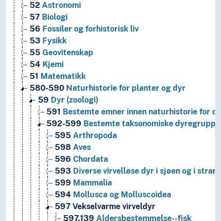
52
Astronomi
57
Biologi
56
Fossiler og forhistorisk liv
53
Fysikk
55
Geovitenskap
54
Kjemi
51
Matematikk
580-590
Naturhistorie for planter og dyr
59
Dyr (zoologi)
591
Bestemte emner innen naturhistorie for d
592-599
Bestemte taksonomiske dyregruppe
595
Arthropoda
598
Aves
596
Chordata
593
Diverse virvelløse dyr i sjøen og i stran
599
Mammalia
594
Mollusca og Molluscoidea
597
Vekselvarme virveldyr
597.139
Aldersbestemmelse--fisk