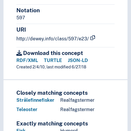
Notation
597
URI
http://dewey.info/class/597/e23/
Download this concept
RDF/XML
TURTLE
JSON-LD
Created 2/4/10, last modified 6/27/18
Closely matching concepts
Strålefinnefisker
Realfagstermer
Teleoster
Realfagstermer
Exactly matching concepts
Fisk
Humord