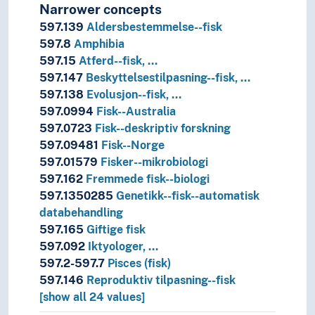
Narrower concepts
597.139
Aldersbestemmelse--fisk
597.8
Amphibia
597.15
Atferd--fisk, …
597.147
Beskyttelsestilpasning--fisk, …
597.138
Evolusjon--fisk, …
597.0994
Fisk--Australia
597.0723
Fisk--deskriptiv forskning
597.09481
Fisk--Norge
597.01579
Fisker--mikrobiologi
597.162
Fremmede fisk--biologi
597.1350285
Genetikk--fisk--automatisk
databehandling
597.165
Giftige fisk
597.092
Iktyologer, …
597.2-597.7
Pisces (fisk)
597.146
Reproduktiv tilpasning--fisk
[show all 24 values]