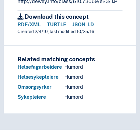
http://dewey.info/class/610.73069/e23/
Download this concept
RDF/XML
TURTLE
JSON-LD
Created 2/4/10, last modified 10/25/16
Related matching concepts
Helsefagarbeidere
Humord
Helsesykepleiere
Humord
Omsorgsyrker
Humord
Sykepleiere
Humord