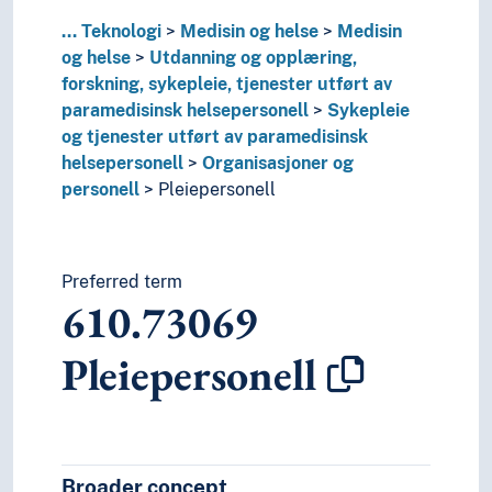
68
Produksjon med bestemte bruksområder
62
Teknikk (ingeniørfag)
...
Teknologi
Medisin og helse
Medisin
60
Teknologi
og helse
Utdanning og opplæring,
forskning, sykepleie, tjenester utført av
paramedisinsk helsepersonell
Sykepleie
og tjenester utført av paramedisinsk
helsepersonell
Organisasjoner og
personell
Pleiepersonell
Preferred term
610.73069
Pleiepersonell
Broader concept