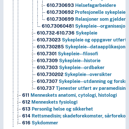
610.730693
Helsefagarbeidere
610.730692
Profesjonelle sykepleier
610.730699
Relasjoner som gjelder 
610.73060481
Sykepleie--organisasjon
610.732-610.736
Sykepleie
610.73023
Sykepleie og oppgaver utført 
610.730285
Sykepleie--dataapplikasjone
610.7301
Sykepleie--filosofi
610.7309
Sykepleie--historie
610.7303
Sykepleie--ordbøker
610.730202
Sykepleie--oversikter
610.7307
Sykepleie--utdanning og forskn
610.737
Tjenester utført av paramedisins
611
Menneskets anatomi, cytologi, histologi
612
Menneskets fysiologi
613
Personlig helse og sikkerhet
614
Rettsmedisin; skadeforekomster, sårforekom
616
Sykdommer