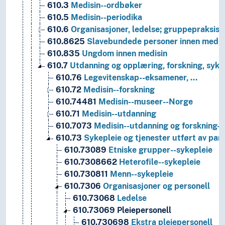
610.3
Medisin--ordbøker
610.5
Medisin--periodika
610.6
Organisasjoner, ledelse; gruppepraksis; 
610.8625
Slavebundede personer innen medis
610.835
Ungdom innen medisin
610.7
Utdanning og opplæring, forskning, sykep
610.76
Legevitenskap--eksamener, …
610.72
Medisin--forskning
610.74481
Medisin--museer--Norge
610.71
Medisin--utdanning
610.7073
Medisin--utdanning og forskning-
610.73
Sykepleie og tjenester utført av par
610.73089
Etniske grupper--sykepleie
610.7308662
Heterofile--sykepleie
610.730811
Menn--sykepleie
610.7306
Organisasjoner og personell
610.73068
Ledelse
610.73069
Pleiepersonell
610.730698
Ekstra pleiepersonell