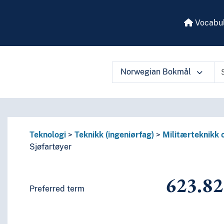
Vocabul
Norwegian Bokmål
 vocabulary contents by a criterion
Teknologi
Teknikk (ingeniørfag)
Militærteknikk 
Sjøfartøyer
623.82
Preferred term