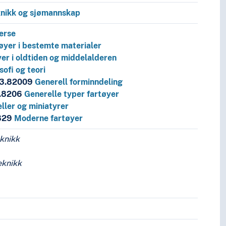
knikk og sjømannskap
erse
øyer i bestemte materialer
er i oldtiden og middelalderen
sofi og teori
23.82009
Generell forminndeling
.8206
Generelle typer fartøyer
ller og miniatyrer
829
Moderne fartøyer
eknikk
eknikk