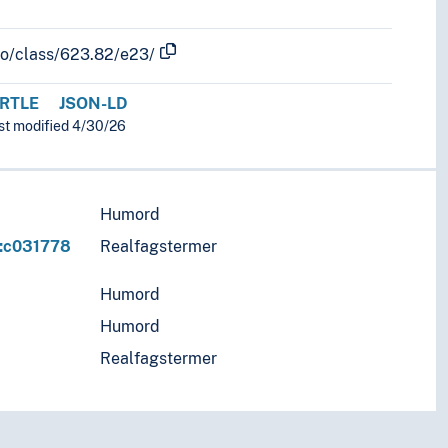
fo/class/623.82/e23/
RTLE
JSON-LD
ast modified 4/30/26
Humord
r:c031778
Realfagstermer
Humord
Humord
Realfagstermer