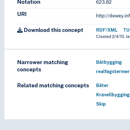
Notation
623.82
eling
tøyer
URI
http://dewey.in
Download this concept
RDF/XML
TU
Created 2/4/10, l
ing, …
Narrower matching
Båtbygging
concepts
realfagsterme
knikk
Related matching concepts
Båter
er
Kravellbygging
Skip