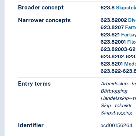
Broader concept
623.8
Skipste
Narrower concepts
623.82002
Div
623.8207
Fart
623.821
Fartøy
a (Italia)
623.82001
Filo
pper
623.82003-6
623.8202-623
623.8201
Mode
yer
623.822-623.
t
Entry terms
joner--Trondheim (Trøndelag : kommune)
Arbeidsskip--t
Båtbygging
Handelsskip--t
Skip--teknikk
Skipsbygging
Identifier
ocd00156264
eren