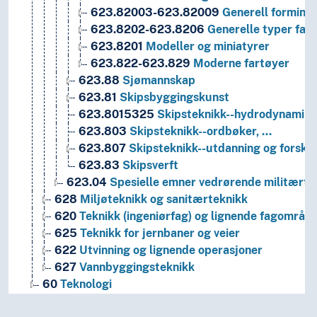
623.82003-623.82009
Generell forminnd
623.8202-623.8206
Generelle typer far
623.8201
Modeller og miniatyrer
623.822-623.829
Moderne fartøyer
623.88
Sjømannskap
623.81
Skipsbyggingskunst
623.8015325
Skipsteknikk--hydrodynamikk
623.803
Skipsteknikk--ordbøker, …
623.807
Skipsteknikk--utdanning og forskn
623.83
Skipsverft
623.04
Spesielle emner vedrørende militærte
628
Miljøteknikk og sanitærteknikk
620
Teknikk (ingeniørfag) og lignende fagområd
625
Teknikk for jernbaner og veier
622
Utvinning og lignende operasjoner
627
Vannbyggingsteknikk
60
Teknologi