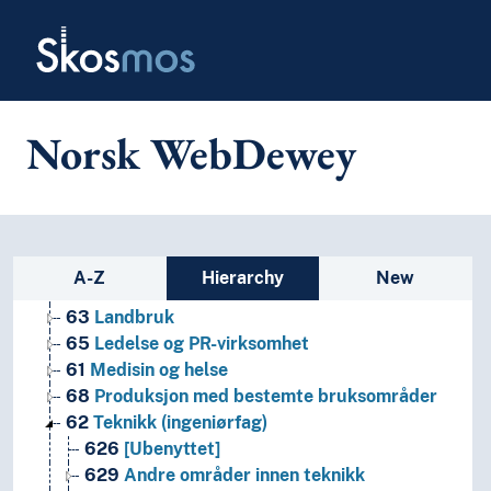
0
Informatikk, informasjon og generelle verker
Skip to main
Skosmos
7
Kunst og fritid
8
Litteratur
5
Naturvitenskap
2
Religion
3
Samfunnsvitenskap
Norsk WebDewey
4
Språk
6
Teknologi
69
Byggevirksomhet
64
Husholdning og familieliv
Sidebar listing: list and traverse
67
Industriell produksjon
A-Z
Hierarchy
New
66
Kjemiteknikk
63
Landbruk
65
Ledelse og PR-virksomhet
61
Medisin og helse
68
Produksjon med bestemte bruksområder
62
Teknikk (ingeniørfag)
626
[Ubenyttet]
629
Andre områder innen teknikk