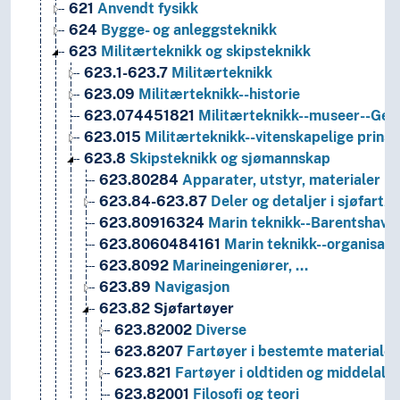
621
Anvendt fysikk
624
Bygge- og anleggsteknikk
623
Militærteknikk og skipsteknikk
623.1-623.7
Militærteknikk
623.09
Militærteknikk--historie
623.074451821
Militærteknikk--museer--Genov
623.015
Militærteknikk--vitenskapelige prinsi
623.8
Skipsteknikk og sjømannskap
623.80284
Apparater, utstyr, materialer
623.84-623.87
Deler og detaljer i sjøfartø
623.80916324
Marin teknikk--Barentshave
623.8060484161
Marin teknikk--organisas
623.8092
Marineingeniører, …
623.89
Navigasjon
623.82
Sjøfartøyer
623.82002
Diverse
623.8207
Fartøyer i bestemte materialer
623.821
Fartøyer i oldtiden og middelald
623.82001
Filosofi og teori