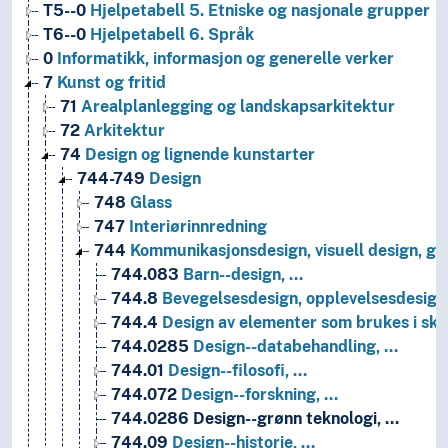
T5--0
Hjelpetabell 5. Etniske og nasjonale grupper
T6--0
Hjelpetabell 6. Språk
0
Informatikk, informasjon og generelle verker
7
Kunst og fritid
71
Arealplanlegging og landskapsarkitektur
72
Arkitektur
74
Design og lignende kunstarter
744-749
Design
748
Glass
747
Interiørinnredning
744
Kommunikasjonsdesign, visuell design, gra
744.083
Barn--design, …
744.8
Bevegelsesdesign, opplevelsesdesign,
744.4
Design av elementer som brukes i skri
744.0285
Design--databehandling, …
744.01
Design--filosofi, …
744.072
Design--forskning, …
744.0286
Design--grønn teknologi, …
744.09
Design--historie, …