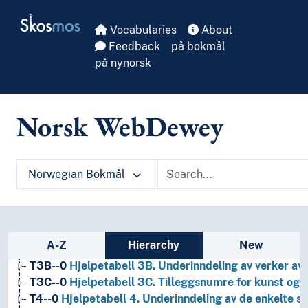
Skip to main
Skosmos
Vocabularies
About
Feedback
på bokmål
på nynorsk
Norsk WebDewey
1
Filosofi og psykologi
Norwegian Bokmål
9
Historie og geografi
T1--0
Hjelpetabell 1. Generell forminndeling
T2--0
Hjelpetabell 2. Geografiske områder, historiske
T3--0
Hjelpetabell 3. Underinndeling av kunst, av de 
Sidebar listing: list and traverse vocabula
A-Z
Hierarchy
New
T3A--0
Hjelpetabell 3A. Underinndeling av verker av 
T3B--0
Hjelpetabell 3B. Underinndeling av verker av 
T3C--0
Hjelpetabell 3C. Tilleggsnumre for kunst og l
T4--0
Hjelpetabell 4. Underinndeling av de enkelte 