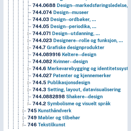
744.0688
Design--markedsføringsledelse, 
744.074
Design--museer
744.03
Design--ordbøker, …
744.05
Design--periodika, …
744.071
Design--utdanning, …
744.023
Designere--rolle og funksjon, …
744.7
Grafiske designprodukter
744.089916
Keltere--design
744.082
Kvinner--design
744.6
Merkevarebygging og identitetssyst
744.027
Patenter og kjennemerker
744.5
Publikasjonsdesign
744.3
Setting, layout, datavisualisering
744.0882898
Shakere--design
744.2
Symbolisme og visuelt språk
745
Kunsthåndverk
749
Møbler og tilbehør
746
Tekstilkunst