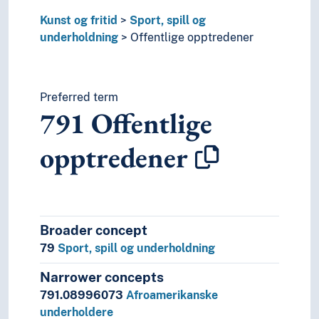
2
Religion
3
Samfunnsvitenskap
Kunst og fritid
Sport, spill og
4
Språk
underholdning
Offentlige opptredener
6
Teknologi
Preferred term
791
Offentlige
opptredener
Broader concept
79
Sport, spill og underholdning
Narrower concepts
791.08996073
Afroamerikanske
underholdere