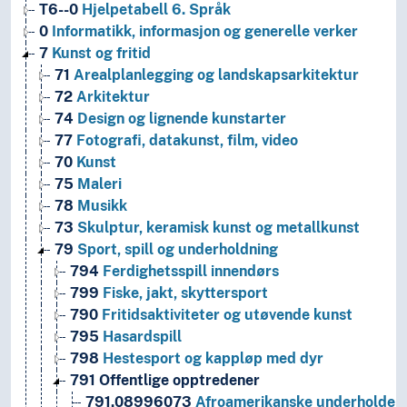
T6--0
Hjelpetabell 6. Språk
0
Informatikk, informasjon og generelle verker
7
Kunst og fritid
71
Arealplanlegging og landskapsarkitektur
72
Arkitektur
74
Design og lignende kunstarter
77
Fotografi, datakunst, film, video
70
Kunst
75
Maleri
78
Musikk
73
Skulptur, keramisk kunst og metallkunst
79
Sport, spill og underholdning
794
Ferdighetsspill innendørs
799
Fiske, jakt, skyttersport
790
Fritidsaktiviteter og utøvende kunst
795
Hasardspill
798
Hestesport og kappløp med dyr
791
Offentlige opptredener
791.08996073
Afroamerikanske underholder