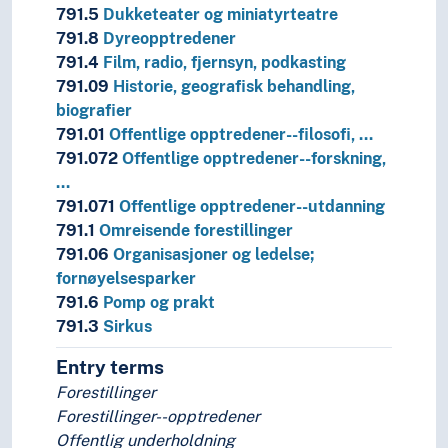
791.5
Dukketeater og miniatyrteatre
791.8
Dyreopptredener
791.4
Film, radio, fjernsyn, podkasting
791.09
Historie, geografisk behandling,
biografier
791.01
Offentlige opptredener--filosofi, …
791.072
Offentlige opptredener--forskning,
…
791.071
Offentlige opptredener--utdanning
791.1
Omreisende forestillinger
791.06
Organisasjoner og ledelse;
fornøyelsesparker
791.6
Pomp og prakt
791.3
Sirkus
Entry terms
Forestillinger
Forestillinger--opptredener
Offentlig underholdning