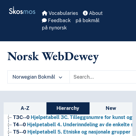
Skip to main
Skosmos
Vocabularies
About
Feedback
på bokmål
på nynorsk
Norsk WebDewey
1
Filosofi og psykologi
9
Historie og geografi
Norwegian Bokmål
T1--0
Hjelpetabell 1. Generell forminndeling
T2--0
Hjelpetabell 2. Geografiske områder, historiske
T3--0
Hjelpetabell 3. Underinndeling av kunst, av de 
T3A--0
Hjelpetabell 3A. Underinndeling av verker av 
Sidebar listing: list and traverse vocabula
A-Z
Hierarchy
New
T3B--0
Hjelpetabell 3B. Underinndeling av verker av 
T3C--0
Hjelpetabell 3C. Tilleggsnumre for kunst og l
T4--0
Hjelpetabell 4. Underinndeling av de enkelte 
T5--0
Hjelpetabell 5. Etniske og nasjonale grupper