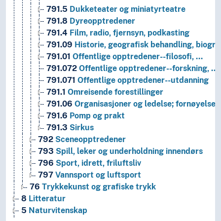
791.5
Dukketeater og miniatyrteatre
791.8
Dyreopptredener
791.4
Film, radio, fjernsyn, podkasting
791.09
Historie, geografisk behandling, biogra
791.01
Offentlige opptredener--filosofi, …
791.072
Offentlige opptredener--forskning, …
791.071
Offentlige opptredener--utdanning
791.1
Omreisende forestillinger
791.06
Organisasjoner og ledelse; fornøyelse
791.6
Pomp og prakt
791.3
Sirkus
792
Sceneopptredener
793
Spill, leker og underholdning innendørs
796
Sport, idrett, friluftsliv
797
Vannsport og luftsport
76
Trykkekunst og grafiske trykk
8
Litteratur
5
Naturvitenskap