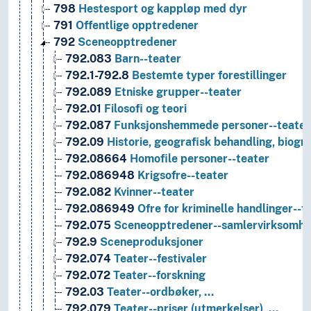
798
Hestesport og kappløp med dyr
791
Offentlige opptredener
792
Sceneopptredener
792.083
Barn--teater
792.1-792.8
Bestemte typer forestillinger
792.089
Etniske grupper--teater
792.01
Filosofi og teori
792.087
Funksjonshemmede personer--teater
792.09
Historie, geografisk behandling, biogra
792.08664
Homofile personer--teater
792.086948
Krigsofre--teater
792.082
Kvinner--teater
792.086949
Ofre for kriminelle handlinger--t
792.075
Sceneopptredener--samlervirksomhe
792.9
Sceneproduksjoner
792.074
Teater--festivaler
792.072
Teater--forskning
792.03
Teater--ordbøker, …
792.079
Teater--priser (utmerkelser), …