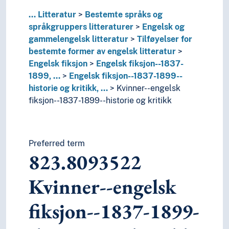
83
Tysk og beslektede litteraturer
80
Litteratur, litterær komposisjon og kritikk
...
Litteratur
Bestemte språks og
5
Naturvitenskap
språkgruppers litteraturer
Engelsk og
2
Religion
gammelengelsk litteratur
Tilføyelser for
3
Samfunnsvitenskap
bestemte former av engelsk litteratur
4
Språk
Engelsk fiksjon
Engelsk fiksjon--1837-
6
Teknologi
1899, …
Engelsk fiksjon--1837-1899--
historie og kritikk, …
Kvinner--engelsk
fiksjon--1837-1899--historie og kritikk
Preferred term
823.8093522
Kvinner--engelsk
fiksjon--1837-1899-