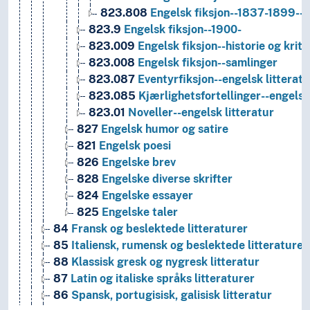
823.808
Engelsk fiksjon--1837-1899--
823.9
Engelsk fiksjon--1900-
823.009
Engelsk fiksjon--historie og kriti
823.008
Engelsk fiksjon--samlinger
823.087
Eventyrfiksjon--engelsk litteratu
823.085
Kjærlighetsfortellinger--engelsk 
823.01
Noveller--engelsk litteratur
827
Engelsk humor og satire
821
Engelsk poesi
826
Engelske brev
828
Engelske diverse skrifter
824
Engelske essayer
825
Engelske taler
84
Fransk og beslektede litteraturer
85
Italiensk, rumensk og beslektede litteraturer
88
Klassisk gresk og nygresk litteratur
87
Latin og italiske språks litteraturer
86
Spansk, portugisisk, galisisk litteratur