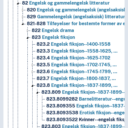
82
Engelsk og gammelengelsk litteratur
820
Engelsk og gammelengelsk (angelsaksisk) 
829
Gammelengelsk (angelsaksisk) litteratur
821-828
Tilføyelser for bestemte former av en
822
Engelsk drama
823
Engelsk fiksjon
823.2
Engelsk fiksjon--1400-1558
823.3
Engelsk fiksjon--1558-1625, …
823.4
Engelsk fiksjon--1625-1702
823.5
Engelsk fiksjon--1702-1745, …
823.6
Engelsk fiksjon--1745-1799, …
823.7
Engelsk fiksjon--1800-1837, …
823.8
Engelsk fiksjon--1837-1899, …
823.809
Engelsk fiksjon--1837-1899--hi
823.8099282
Barnelitteratur--engels
823.809355
Engelsk fiksjon--1837-18
823.8093538
Erotisk fiksjon--engels
823.8093522
Kvinner--engelsk fiksjo
823.803
Engelsk fiksjon--1837-1899--