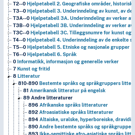
T2--0
Hjelpetabell 2. Geografiske områder, historiske
T3--0
Hjelpetabell 3. Underinndeling av kunst, av de 
T3A--0
Hjelpetabell 3A. Underinndeling av verker av 
T3B--0
Hjelpetabell 3B. Underinndeling av verker av 
T3C--0
Hjelpetabell 3C. Tilleggsnumre for kunst og l
T4--0
Hjelpetabell 4. Underinndeling av de enkelte 
T5--0
Hjelpetabell 5. Etniske og nasjonale grupper
T6--0
Hjelpetabell 6. Språk
0
Informatikk, informasjon og generelle verker
7
Kunst og fritid
8
Litteratur
810-890
Bestemte språks og språkgruppers litter
81
Amerikansk litteratur på engelsk
89
Andre litteraturer
896
Afrikanske språks litteraturer
892
Afroasiatiske språks litteraturer
894
Altaiske, uralske, hyperboreiske, dravidisk
890
Andre bestemte språks og språkgruppers 
893
Ikke-semittiske afro-asiatiske språks litt