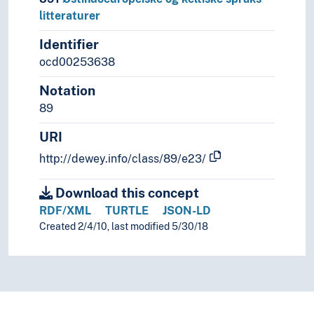
litteraturer
Identifier
ocd00253638
Notation
89
URI
http://dewey.info/class/89/e23/
Download this concept
RDF/XML
TURTLE
JSON-LD
Created 2/4/10, last modified 5/30/18