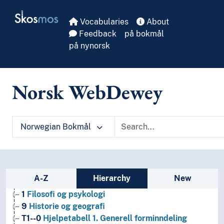
Skip to main
Skosmos
Vocabularies
About
Feedback
på bokmål
på nynorsk
Norsk WebDewey
Norwegian Bokmål
Sidebar listing: list and traverse vocabula
A-Z
Hierarchy
New
1
Filosofi og psykologi
9
Historie og geografi
T1--0
Hjelpetabell 1. Generell forminndeling