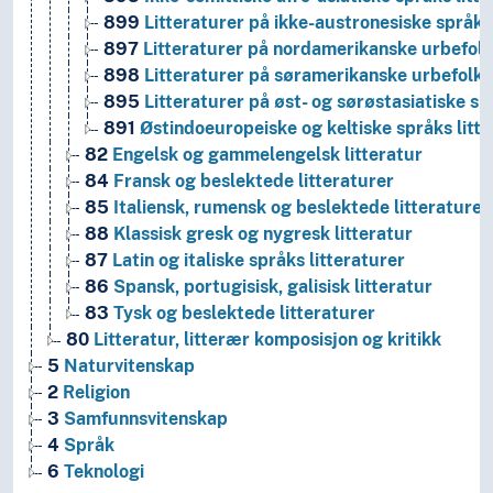
899
Litteraturer på ikke-austronesiske språk i
897
Litteraturer på nordamerikanske urbefolk
898
Litteraturer på søramerikanske urbefolkn
895
Litteraturer på øst- og sørøstasiatiske sp
891
Østindoeuropeiske og keltiske språks litte
82
Engelsk og gammelengelsk litteratur
84
Fransk og beslektede litteraturer
85
Italiensk, rumensk og beslektede litteraturer
88
Klassisk gresk og nygresk litteratur
87
Latin og italiske språks litteraturer
86
Spansk, portugisisk, galisisk litteratur
83
Tysk og beslektede litteraturer
80
Litteratur, litterær komposisjon og kritikk
5
Naturvitenskap
2
Religion
3
Samfunnsvitenskap
4
Språk
6
Teknologi