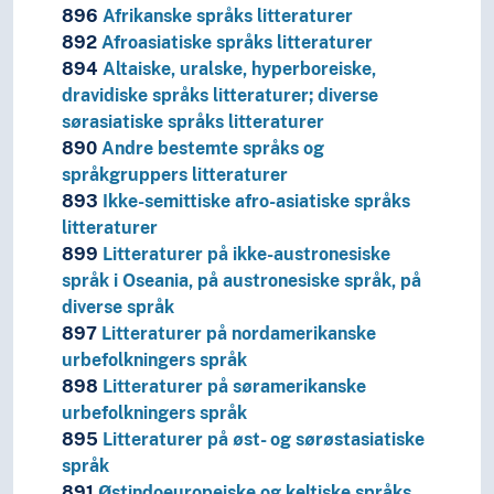
896
Afrikanske språks litteraturer
892
Afroasiatiske språks litteraturer
894
Altaiske, uralske, hyperboreiske,
dravidiske språks litteraturer; diverse
sørasiatiske språks litteraturer
890
Andre bestemte språks og
språkgruppers litteraturer
893
Ikke-semittiske afro-asiatiske språks
litteraturer
899
Litteraturer på ikke-austronesiske
språk i Oseania, på austronesiske språk, på
diverse språk
897
Litteraturer på nordamerikanske
urbefolkningers språk
898
Litteraturer på søramerikanske
urbefolkningers språk
895
Litteraturer på øst- og sørøstasiatiske
språk
891
Østindoeuropeiske og keltiske språks