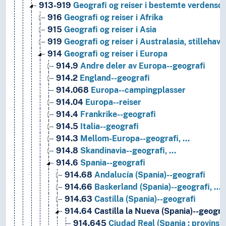
913-919
Geografi og reiser i bestemte verdensde
916
Geografi og reiser i Afrika
915
Geografi og reiser i Asia
919
Geografi og reiser i Australasia, stilleha
914
Geografi og reiser i Europa
914.9
Andre deler av Europa--geografi
914.2
England--geografi
914.068
Europa--campingplasser
914.04
Europa--reiser
914.4
Frankrike--geografi
914.5
Italia--geografi
914.3
Mellom-Europa--geografi, …
914.8
Skandinavia--geografi, …
914.6
Spania--geografi
914.68
Andalucía (Spania)--geografi
914.66
Baskerland (Spania)--geografi, …
914.63
Castilla (Spania)--geografi
914.64
Castilla la Nueva (Spania)--geogra
914.645
Ciudad Real (Spania : provins)