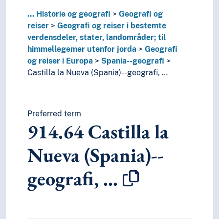
T2--0
Hjelpetabell 2. Geografiske områder, historiske
T3--0
Hjelpetabell 3. Underinndeling av kunst, av de 
...
Historie og geografi
Geografi og
T3A--0
Hjelpetabell 3A. Underinndeling av verker av 
reiser
Geografi og reiser i bestemte
T3B--0
Hjelpetabell 3B. Underinndeling av verker av 
verdensdeler, stater, landområder; til
T3C--0
Hjelpetabell 3C. Tilleggsnumre for kunst og l
himmellegemer utenfor jorda
Geografi
T4--0
Hjelpetabell 4. Underinndeling av de enkelte 
og reiser i Europa
Spania--geografi
T5--0
Hjelpetabell 5. Etniske og nasjonale grupper
Castilla la Nueva (Spania)--geografi, …
T6--0
Hjelpetabell 6. Språk
0
Informatikk, informasjon og generelle verker
7
Kunst og fritid
Preferred term
8
Litteratur
914.64
Castilla la
5
Naturvitenskap
2
Religion
Nueva (Spania)--
3
Samfunnsvitenskap
4
Språk
geografi, …
6
Teknologi