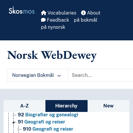
Skip to main
Skosmos
Vocabularies
About
Feedback
på bokmål
på nynorsk
Norsk WebDewey
Norwegian Bokmål
1
Filosofi og psykologi
9
Historie og geografi
Sidebar listing: list and traverse vocabula
A-Z
Hierarchy
New
930-990
Bestemte verdensdelers, staters, lokalom
92
Biografier og genealogi
91
Geografi og reiser
910
Geografi og reiser