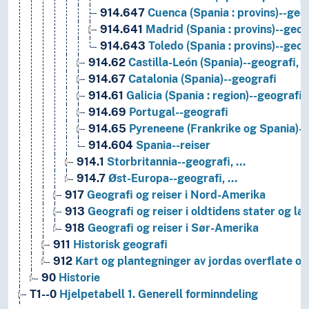
914.647
Cuenca (Spania : provins)--geo
914.641
Madrid (Spania : provins)--geog
914.643
Toledo (Spania : provins)--geog
914.62
Castilla-León (Spania)--geografi, 
914.67
Catalonia (Spania)--geografi
914.61
Galicia (Spania : region)--geografi
914.69
Portugal--geografi
914.65
Pyreneene (Frankrike og Spania)--
914.604
Spania--reiser
914.1
Storbritannia--geografi, …
914.7
Øst-Europa--geografi, …
917
Geografi og reiser i Nord-Amerika
913
Geografi og reiser i oldtidens stater og l
918
Geografi og reiser i Sør-Amerika
911
Historisk geografi
912
Kart og plantegninger av jordas overflate o
90
Historie
T1--0
Hjelpetabell 1. Generell forminndeling