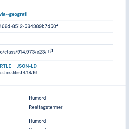
via--geografi
-468d-8512-584389b7d50f
fo/class/914.973/e23/
RTLE
JSON-LD
ast modified 4/18/16
Humord
Realfagstermer
Humord