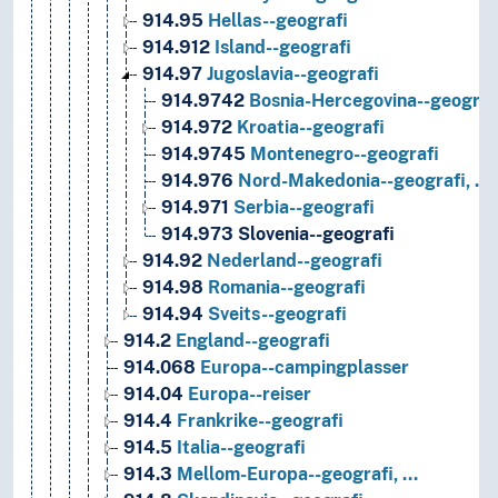
914.95
Hellas--geografi
914.912
Island--geografi
914.97
Jugoslavia--geografi
914.9742
Bosnia-Hercegovina--geograf
914.972
Kroatia--geografi
914.9745
Montenegro--geografi
914.976
Nord-Makedonia--geografi, …
914.971
Serbia--geografi
914.973
Slovenia--geografi
914.92
Nederland--geografi
914.98
Romania--geografi
914.94
Sveits--geografi
914.2
England--geografi
914.068
Europa--campingplasser
914.04
Europa--reiser
914.4
Frankrike--geografi
914.5
Italia--geografi
914.3
Mellom-Europa--geografi, …