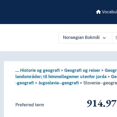
Vocabul
råders historie; historie om himmellegemer utenfor jorda
Norwegian Bokmål
ler, stater, landområder; til himmellegemer utenfor jorda
 vocabulary contents by a criterion
...
Historie og geografi
Geografi og reiser
Geogra
landområder; til himmellegemer utenfor jorda
Geo
vsøyene, atlanterhavsøyene, arktiske øyer, Antarktis, himme
-geografi
Jugoslavia--geografi
Slovenia--geogra
914.97
Preferred term