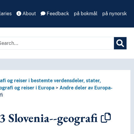
aries
About
Feedback
på bokmål
på nynorsk
fi og reiser i bestemte verdensdeler, stater,
grafi og reiser i Europa
Andre deler av Europa-
llegemer utenfor jorda
fi
3
Slovenia--geografi