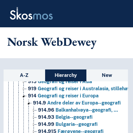
Skip to main
Skosmos
1
Filosofi og psykologi
9
Historie og geografi
Norsk WebDewey
930-990
Bestemte verdensdelers, staters, lokalom
92
Biografier og genealogi
91
Geografi og reiser
910
Geografi og reiser
913-919
Geografi og reiser i bestemte verdensde
Sidebar listing: list and traverse
916
Geografi og reiser i Afrika
A-Z
Hierarchy
New
915
Geografi og reiser i Asia
919
Geografi og reiser i Australasia, stilleha
914
Geografi og reiser i Europa
914.9
Andre deler av Europa--geografi
914.96
Balkanhalvøya--geografi, …
914.93
Belgia--geografi
914.99
Bulgaria--geografi
914.915
Færøyene--geografi