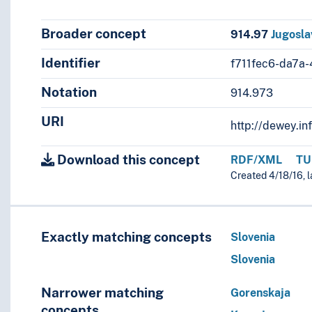
Broader concept
914.97
Jugosla
Identifier
i
f711fec6-da7a
Notation
914.973
URI
http://dewey.in
Download this concept
RDF/XML
TU
Created 4/18/16, l
Exactly matching concepts
Slovenia
Slovenia
Narrower matching
Gorenskaja
concepts