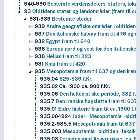
940-990
Bestemte verdensdelers, staters, lokal
93
Oldtidens stater og landområder (fram til ca.
931-939
Bestemte steder
939
Andre geografiske områder i oldtiden
937
Den italienske halvøy fram til 476 og om
932
Egypt fram til 640
936
Europa nord og vest for den italienske h
938
Hellas fram til 323
931
Kina fram til 420
935
Mesopotamia fram til 637 og den iransk
935.04
625-539 f.Kr.
935.02
Ca. 1900-ca. 900 f.Kr.
935.06
Den hellenistiske periode, 332 f.K
935.7
Den iranske høyslette fram til 637
935.01
Eldre historie fram til ca. 1900 f.Kr
935.004924
Jøder--Mesopotamia--oldtid
935.2-935.5
Mesopotamia fram til 637
935.003
Mesopotamia--oldtiden--leksika
935.03
Perioden med Assyrerriket, ca. 90