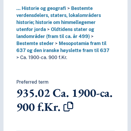
7
Kunst og fritid
8
Litteratur
...
Historie og geografi
Bestemte
5
Naturvitenskap
verdensdelers, staters, lokalområders
2
Religion
historie; historie om himmellegemer
3
Samfunnsvitenskap
utenfor jorda
Oldtidens stater og
4
Språk
landområder (fram til ca. år 499)
6
Teknologi
Bestemte steder
Mesopotamia fram til
637 og den iranske høyslette fram til 637
Ca. 1900-ca. 900 f.Kr.
Preferred term
935.02
Ca. 1900-ca.
900 f.Kr.