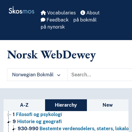
Skip to main
Skosmos
Vocabularies
About
Feedback
på bokmål
på nynorsk
Norsk WebDewey
Norwegian Bokmål
Sidebar listing: list and traverse vocabula
A-Z
Hierarchy
New
1
Filosofi og psykologi
9
Historie og geografi
930-990
Bestemte verdensdelers, staters, lokalom