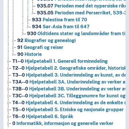
935.07
Perioden med det nypersiske rike 
935.05
Perioden med Perserriket, 539-33
933
Palestina fram til 70
934
Sør-Asia fram til 647
930
Oldtidens stater og landområder fram til 
92
Biografier og genealogi
91
Geografi og reiser
90
Historie
T1--0
Hjelpetabell 1. Generell forminndeling
T2--0
Hjelpetabell 2. Geografiske områder, historiske
T3--0
Hjelpetabell 3. Underinndeling av kunst, av de 
T3A--0
Hjelpetabell 3A. Underinndeling av verker av 
T3B--0
Hjelpetabell 3B. Underinndeling av verker av 
T3C--0
Hjelpetabell 3C. Tilleggsnumre for kunst og l
T4--0
Hjelpetabell 4. Underinndeling av de enkelte 
T5--0
Hjelpetabell 5. Etniske og nasjonale grupper
T6--0
Hjelpetabell 6. Språk
0
Informatikk, informasjon og generelle verker