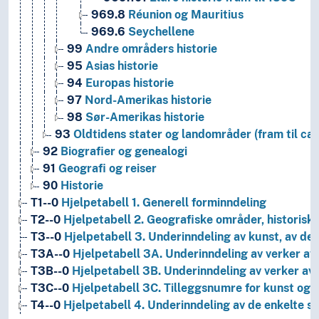
969.8
Réunion og Mauritius
969.6
Seychellene
99
Andre områders historie
95
Asias historie
94
Europas historie
97
Nord-Amerikas historie
98
Sør-Amerikas historie
93
Oldtidens stater og landområder (fram til ca.
92
Biografier og genealogi
91
Geografi og reiser
90
Historie
T1--0
Hjelpetabell 1. Generell forminndeling
T2--0
Hjelpetabell 2. Geografiske områder, historiske
T3--0
Hjelpetabell 3. Underinndeling av kunst, av de 
T3A--0
Hjelpetabell 3A. Underinndeling av verker av 
T3B--0
Hjelpetabell 3B. Underinndeling av verker av 
T3C--0
Hjelpetabell 3C. Tilleggsnumre for kunst og l
T4--0
Hjelpetabell 4. Underinndeling av de enkelte 