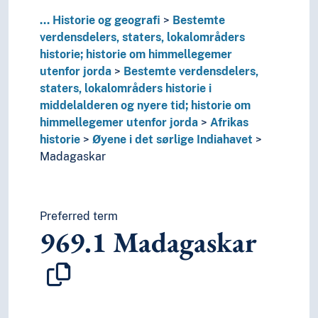
T5--0
Hjelpetabell 5. Etniske og nasjonale grupper
T6--0
...
Historie og geografi
Hjelpetabell 6. Språk
Bestemte
0
Informatikk, informasjon og generelle verker
verdensdelers, staters, lokalområders
7
Kunst og fritid
historie; historie om himmellegemer
8
Litteratur
utenfor jorda
Bestemte verdensdelers,
5
Naturvitenskap
staters, lokalområders historie i
2
Religion
middelalderen og nyere tid; historie om
3
Samfunnsvitenskap
himmellegemer utenfor jorda
Afrikas
4
Språk
historie
Øyene i det sørlige Indiahavet
6
Teknologi
Madagaskar
Preferred term
969.1
Madagaskar