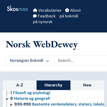
Skip to main
Skosmos
Vocabularies
About
Feedback
på bokmål
på nynorsk
Norsk WebDewey
Norwegian Bokmål
Sidebar listing: list and traverse vocabula
A-Z
Hierarchy
New
1
Filosofi og psykologi
9
Historie og geografi
930-990
Bestemte verdensdelers, staters, lokalom