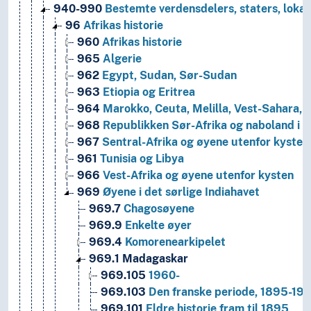
940-990
Bestemte verdensdelers, staters, lokal
96
Afrikas historie
960
Afrikas historie
965
Algerie
962
Egypt, Sudan, Sør-Sudan
963
Etiopia og Eritrea
964
Marokko, Ceuta, Melilla, Vest-Sahara, 
968
Republikken Sør-Afrika og naboland i de
967
Sentral-Afrika og øyene utenfor kysten
961
Tunisia og Libya
966
Vest-Afrika og øyene utenfor kysten
969
Øyene i det sørlige Indiahavet
969.7
Chagosøyene
969.9
Enkelte øyer
969.4
Komorenearkipelet
969.1
Madagaskar
969.105
1960-
969.103
Den franske periode, 1895-19
969.101
Eldre historie fram til 1895