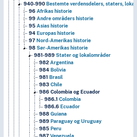
940-990
Bestemte verdensdelers, staters, lokal
96
Afrikas historie
99
Andre områders historie
95
Asias historie
94
Europas historie
97
Nord-Amerikas historie
98
Sør-Amerikas historie
981-989
Stater og lokalområder
982
Argentina
984
Bolivia
981
Brasil
983
Chile
986
Colombia og Ecuador
986.1
Colombia
986.6
Ecuador
988
Guiana
989
Paraguay og Uruguay
985
Peru
987
Venezuela