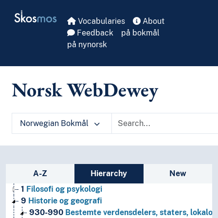
Skip to main
Skosmos
Vocabularies
About
Feedback
på bokmål
på nynorsk
Norsk WebDewey
Norwegian Bokmål
Sidebar listing: list and traverse vocabula
A-Z
Hierarchy
New
1
Filosofi og psykologi
9
Historie og geografi
930-990
Bestemte verdensdelers, staters, lokalom