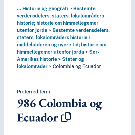
2
Religion
3
Samfunnsvitenskap
...
Historie og geografi
Bestemte
4
Språk
verdensdelers, staters, lokalområders
6
Teknologi
historie; historie om himmellegemer
utenfor jorda
Bestemte verdensdelers,
staters, lokalområders historie i
middelalderen og nyere tid; historie om
himmellegemer utenfor jorda
Sør-
Amerikas historie
Stater og
lokalområder
Colombia og Ecuador
Preferred term
986
Colombia og
Ecuador