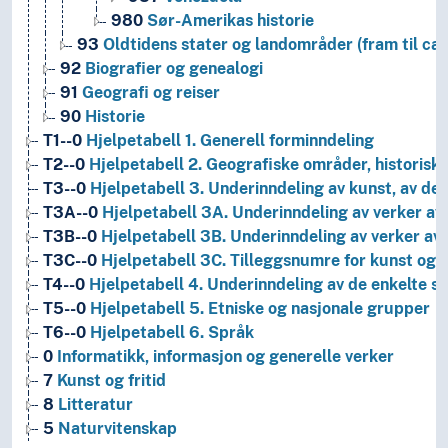
980
Sør-Amerikas historie
93
Oldtidens stater og landområder (fram til ca.
92
Biografier og genealogi
91
Geografi og reiser
90
Historie
T1--0
Hjelpetabell 1. Generell forminndeling
T2--0
Hjelpetabell 2. Geografiske områder, historiske
T3--0
Hjelpetabell 3. Underinndeling av kunst, av de 
T3A--0
Hjelpetabell 3A. Underinndeling av verker av 
T3B--0
Hjelpetabell 3B. Underinndeling av verker av 
T3C--0
Hjelpetabell 3C. Tilleggsnumre for kunst og l
T4--0
Hjelpetabell 4. Underinndeling av de enkelte 
T5--0
Hjelpetabell 5. Etniske og nasjonale grupper
T6--0
Hjelpetabell 6. Språk
0
Informatikk, informasjon og generelle verker
7
Kunst og fritid
8
Litteratur
5
Naturvitenskap