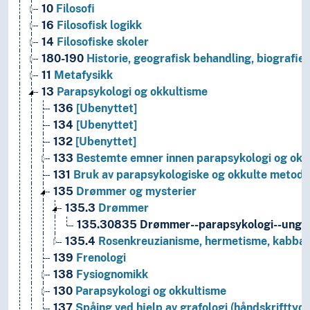
10
Filosofi
16
Filosofisk logikk
14
Filosofiske skoler
180-190
Historie, geografisk behandling, biografier
11
Metafysikk
13
Parapsykologi og okkultisme
136
[Ubenyttet]
134
[Ubenyttet]
132
[Ubenyttet]
133
Bestemte emner innen parapsykologi og okk
131
Bruk av parapsykologiske og okkulte metoder
135
Drømmer og mysterier
135.3
Drømmer
135.30835
Drømmer--parapsykologi--ung
135.4
Rosenkreuzianisme, hermetisme, kabbal
139
Frenologi
138
Fysiognomikk
130
Parapsykologi og okkultisme
137
Spåing ved hjelp av grafologi (håndskrifttydi