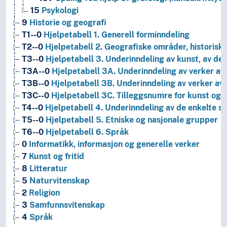
15
Psykologi
9
Historie og geografi
T1--0
Hjelpetabell 1. Generell forminndeling
T2--0
Hjelpetabell 2. Geografiske områder, historiske
T3--0
Hjelpetabell 3. Underinndeling av kunst, av de 
T3A--0
Hjelpetabell 3A. Underinndeling av verker av 
T3B--0
Hjelpetabell 3B. Underinndeling av verker av 
T3C--0
Hjelpetabell 3C. Tilleggsnumre for kunst og l
T4--0
Hjelpetabell 4. Underinndeling av de enkelte 
T5--0
Hjelpetabell 5. Etniske og nasjonale grupper
T6--0
Hjelpetabell 6. Språk
0
Informatikk, informasjon og generelle verker
7
Kunst og fritid
8
Litteratur
5
Naturvitenskap
2
Religion
3
Samfunnsvitenskap
4
Språk