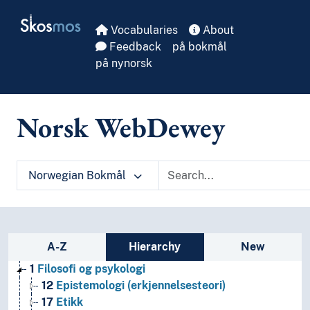
Skip to main
Skosmos
Vocabularies
About
Feedback
på bokmål
på nynorsk
Norsk WebDewey
Norwegian Bokmål
Sidebar listing: list and traverse vocabula
A-Z
Hierarchy
New
1
Filosofi og psykologi
12
Epistemologi (erkjennelsesteori)
17
Etikk