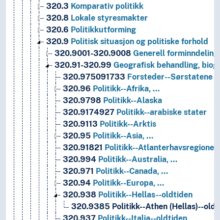
320.3
Komparativ politikk
320.8
Lokale styresmakter
320.6
Politikkutforming
320.9
Politisk situasjon og politiske forhold
320.9001-320.9008
Generell forminndeling
320.91-320.99
Geografisk behandling, biogr
320.975091733
Forsteder--Sørstatene (U
320.96
Politikk--Afrika, …
320.9798
Politikk--Alaska
320.9174927
Politikk--arabiske stater
320.9113
Politikk--Arktis
320.95
Politikk--Asia, …
320.91821
Politikk--Atlanterhavsregionen
320.994
Politikk--Australia, …
320.971
Politikk--Canada, …
320.94
Politikk--Europa, …
320.938
Politikk--Hellas--oldtiden
320.9385
Politikk--Athen (Hellas)--old
320.937
Politikk--Italia--oldtiden