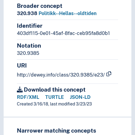
Broader concept
320.938
Politikk--Hellas--oldtiden
Identifier
403df115-0e01-45af-8fac-ceb95fa8d0b1
Notation
320.9385
URI
http://dewey.info/class/320.9385/e23/
Download this concept
RDF/XML
TURTLE
JSON-LD
Created 3/16/18, last modified 3/23/23
Narrower matching concepts