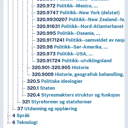
320.972
Politikk--Mexico, …
320.9747
Politikk--New York (delstat)
320.9930207
Politikk--New Zealand--hum
320.91631
Politikk--Nord-Atlanterhavet
320.995
Politikk--Oseania, …
320.9171241
Politikk--samveldet av nasjo
320.98
Politikk--Sør-Amerika, …
320.973
Politikk--USA, …
320.91724
Politikk--utviklingsland
320.901-320.905
Historie
320.9009
Historie, geografisk behandling, b
320.5
Politiske ideologier
320.1
Staten
320.4
Styresmakters struktur og funksjon
321
Styreformer og statsformer
37
Utdanning og opplæring
4
Språk
6
Teknologi