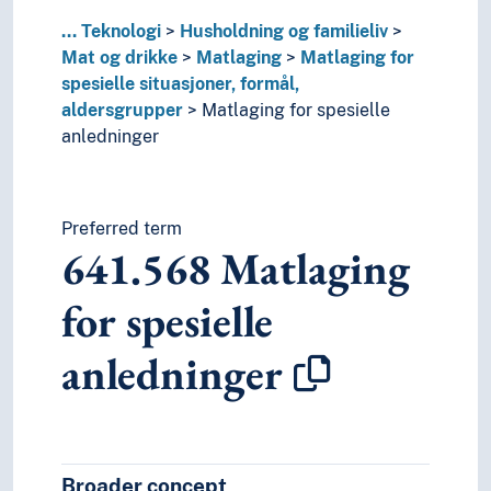
67
Industriell produksjon
66
Kjemiteknikk
...
Teknologi
Husholdning og familieliv
63
Landbruk
Mat og drikke
Matlaging
Matlaging for
65
Ledelse og PR-virksomhet
spesielle situasjoner, formål,
61
Medisin og helse
aldersgrupper
Matlaging for spesielle
68
Produksjon med bestemte bruksområder
anledninger
62
Teknikk (ingeniørfag)
60
Teknologi
Preferred term
641.568
Matlaging
for spesielle
anledninger
Broader concept