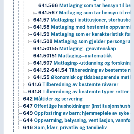
641.566
Matlaging som tar hensyn til begr
641.567
Matlaging som tar hensyn til reli
641.57
Matlaging i institusjoner, storhushol
641.58
Matlaging med bestemte oppvarming
641.59
Matlaging som er karakteristisk for
641.508
Matlaging som gjelder persongrup
641.50155
Matlaging--geovitenskap
641.50151
Matlaging--matematikk
641.507
Matlaging--utdanning og forskning
641.52-641.54
Tilberedning av bestemte må
641.55
Økonomisk og tidsbesparende matla
641.6
Tilberedning av bestemte råvarer
641.8
Tilberedning av bestemte typer retter og
642
Måltider og servering
647
Offentlige husholdninger (institusjonshusho
649
Oppfostring av barn; hjemmepleie av syke o
644
Oppvarming, belysning, ventilasjon, vannfor
646
Søm, klær, privatliv og familieliv