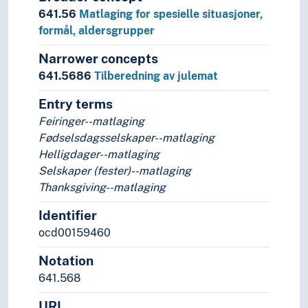
641.56
Matlaging for spesielle situasjoner,
formål, aldersgrupper
Narrower concepts
641.5686
Tilberedning av julemat
Entry terms
Feiringer--matlaging
Fødselsdagsselskaper--matlaging
Helligdager--matlaging
Selskaper (fester)--matlaging
Thanksgiving--matlaging
Identifier
ocd00159460
Notation
641.568
URI