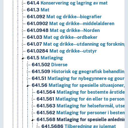
641.4
Konservering og lagring av mat
641.3
Mat
641.092
Mat og drikke--biografier
641.0902
Mat og drikke--middelalderen
641.0948
Mat og drikke--Norden
641.03
Mat og drikke--ordbøker
641.07
Mat og drikke--utdanning og forskning
641.0284
Mat og drikke--utstyr
641.5
Matlaging
641.502
Diverse
641.509
Historisk og geografisk behandling
641.51
Matlaging for nybegynnere og gour
641.56
Matlaging for spesielle situasjoner,
641.564
Matlaging for bestemte årstider
641.561
Matlaging for én eller to persone
641.563
Matlaging for helseformål, utse
641.562
Matlaging for personer i bestem
641.568
Matlaging for spesielle anlednin
641.5686
Tilberedning av julemat