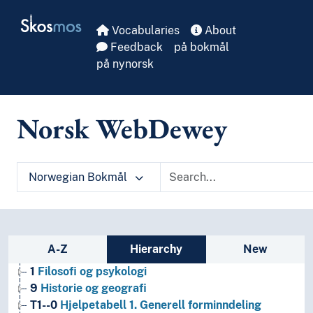
Skip to main
Skosmos
Vocabularies
About
Feedback
på bokmål
på nynorsk
Norsk WebDewey
Norwegian Bokmål
Sidebar listing: list and traverse vocabula
A-Z
Hierarchy
New
1
Filosofi og psykologi
9
Historie og geografi
T1--0
Hjelpetabell 1. Generell forminndeling