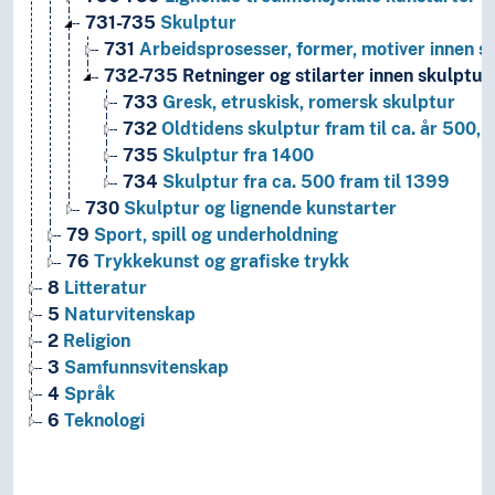
731-735
Skulptur
731
Arbeidsprosesser, former, motiver innen s
732-735
Retninger og stilarter innen skulptur
733
Gresk, etruskisk, romersk skulptur
732
Oldtidens skulptur fram til ca. år 500, s
735
Skulptur fra 1400
734
Skulptur fra ca. 500 fram til 1399
730
Skulptur og lignende kunstarter
79
Sport, spill og underholdning
76
Trykkekunst og grafiske trykk
8
Litteratur
5
Naturvitenskap
2
Religion
3
Samfunnsvitenskap
4
Språk
6
Teknologi