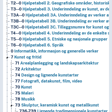
T2--0
Hjelpetabell 2. Geografiske områder, historiske
T3--0
Hjelpetabell 3. Underinndeling av kunst, av de 
T3A--0
Hjelpetabell 3A. Underinndeling av verker av 
T3B--0
Hjelpetabell 3B. Underinndeling av verker av 
T3C--0
Hjelpetabell 3C. Tilleggsnumre for kunst og l
T4--0
Hjelpetabell 4. Underinndeling av de enkelte 
T5--0
Hjelpetabell 5. Etniske og nasjonale grupper
T6--0
Hjelpetabell 6. Språk
0
Informatikk, informasjon og generelle verker
7
Kunst og fritid
71
Arealplanlegging og landskapsarkitektur
72
Arkitektur
74
Design og lignende kunstarter
77
Fotografi, datakunst, film, video
70
Kunst
75
Maleri
78
Musikk
73
Skulptur, keramisk kunst og metallkunst
736-739
Lignende tredimensjonale kunstarter