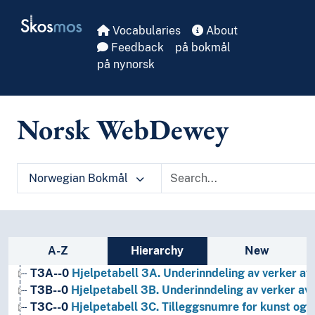
Skip to main
Skosmos
Vocabularies
About
Feedback
på bokmål
på nynorsk
Norsk WebDewey
Norwegian Bokmål
1
Filosofi og psykologi
9
Historie og geografi
T1--0
Hjelpetabell 1. Generell forminndeling
T2--0
Hjelpetabell 2. Geografiske områder, historiske
Sidebar listing: list and traverse vocabula
A-Z
Hierarchy
New
T3--0
Hjelpetabell 3. Underinndeling av kunst, av de 
T3A--0
Hjelpetabell 3A. Underinndeling av verker av 
T3B--0
Hjelpetabell 3B. Underinndeling av verker av 
T3C--0
Hjelpetabell 3C. Tilleggsnumre for kunst og l