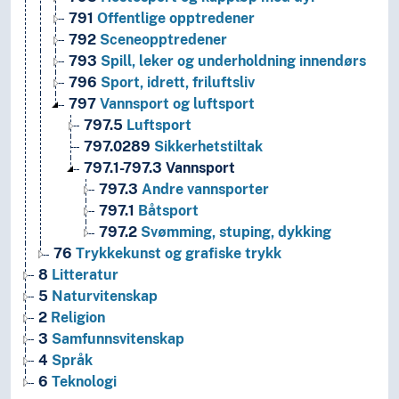
791
Offentlige opptredener
792
Sceneopptredener
793
Spill, leker og underholdning innendørs
796
Sport, idrett, friluftsliv
797
Vannsport og luftsport
797.5
Luftsport
797.0289
Sikkerhetstiltak
797.1-797.3
Vannsport
797.3
Andre vannsporter
797.1
Båtsport
797.2
Svømming, stuping, dykking
76
Trykkekunst og grafiske trykk
8
Litteratur
5
Naturvitenskap
2
Religion
3
Samfunnsvitenskap
4
Språk
6
Teknologi