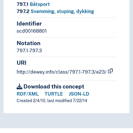
797.1
Båtsport
797.2
Svømming, stuping, dykking
Identifier
ocd00168801
Notation
797.1-797.3
URI
http://dewey.info/class/797.1-797.3/e23/
Download this concept
RDF/XML
TURTLE
JSON-LD
Created 2/4/10, last modified 7/22/14