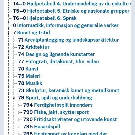
T4--0
Hjelpetabell 4. Underinndeling av de enkelte 
T5--0
Hjelpetabell 5. Etniske og nasjonale grupper
T6--0
Hjelpetabell 6. Språk
0
Informatikk, informasjon og generelle verker
7
Kunst og fritid
71
Arealplanlegging og landskapsarkitektur
72
Arkitektur
74
Design og lignende kunstarter
77
Fotografi, datakunst, film, video
70
Kunst
75
Maleri
78
Musikk
73
Skulptur, keramisk kunst og metallkunst
79
Sport, spill og underholdning
794
Ferdighetsspill innendørs
799
Fiske, jakt, skyttersport
790
Fritidsaktiviteter og utøvende kunst
795
Hasardspill
798
Hestesport og kappløp med dyr