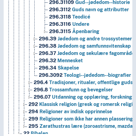
296.31109
Gud--jødedom--historie
296.3112
Guds navn og attributter
296.3118
Teodicé
296.3116
Undere
296.3115
Åpenbaring
296.39
Jødedom og andre trossystemer
296.38
Jødedom og samfunnsvitenskap
296.37
Jødedom og sekulære fagområde
296.32
Mennesket
296.34
Skapelse
296.3092
Teologi--jødedom--biografier
296.4
Tradisjoner, ritualer, offentlige gudst
296.8
Trossamfunn og bevegelser
296.07
Utdanning og opplæring, forskning, 
292
Klassisk religion (gresk og romersk religio
294
Religioner av indisk opprinnelse
299
Religioner som ikke har annen plassering
295
Zarathustras lære (zoroastrisme, mazdai
22
Bibelen