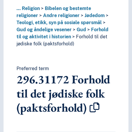
230-280
Kristendom
...
Religion
Bibelen og bestemte
21
Filosofi og teori innen religion
religioner
Andre religioner
Jødedom
20
Religion
Teologi, etikk, syn på sosiale spørsmål
3
Samfunnsvitenskap
Gud og åndelige vesener
Gud
Forhold
4
Språk
til og aktivitet i historien
Forhold til det
6
Teknologi
jødiske folk (paktsforhold)
Preferred term
296.31172
Forhold
til det jødiske folk
(paktsforhold)