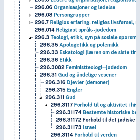
296.06
Organisasjoner og ledelse
296.08
Persongrupper
296.7
Religiøs erfaring, religiøs livsførsel, r
296.014
Religiøst språk--jødedom
296.3
Teologi, etikk, syn på sosiale spørsmå
296.35
Apologetikk og polemikk
296.33
Eskatologi (læren om de siste ting
296.36
Etikk
296.3082
Feministteologi--jødedom
296.31
Gud og åndelige vesener
296.316
Djevler (demoner)
296.315
Engler
296.311
Gud
296.3117
Forhold til og aktivitet i his
296.31174
Bestemte historiske beg
296.31172
Forhold til det jødiske f
296.31173
Israel
296.3114
Forhold til verden