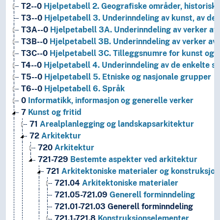
T2--0
Hjelpetabell 2. Geografiske områder, historiske
T3--0
Hjelpetabell 3. Underinndeling av kunst, av de 
T3A--0
Hjelpetabell 3A. Underinndeling av verker av 
T3B--0
Hjelpetabell 3B. Underinndeling av verker av 
T3C--0
Hjelpetabell 3C. Tilleggsnumre for kunst og l
T4--0
Hjelpetabell 4. Underinndeling av de enkelte 
T5--0
Hjelpetabell 5. Etniske og nasjonale grupper
T6--0
Hjelpetabell 6. Språk
0
Informatikk, informasjon og generelle verker
7
Kunst og fritid
71
Arealplanlegging og landskapsarkitektur
72
Arkitektur
720
Arkitektur
721-729
Bestemte aspekter ved arkitektur
721
Arkitektoniske materialer og konstruksjo
721.04
Arkitektoniske materialer
721.05-721.09
Generell forminndeling
721.01-721.03
Generell forminndeling
721.1-721.8
Konstruksjonselementer