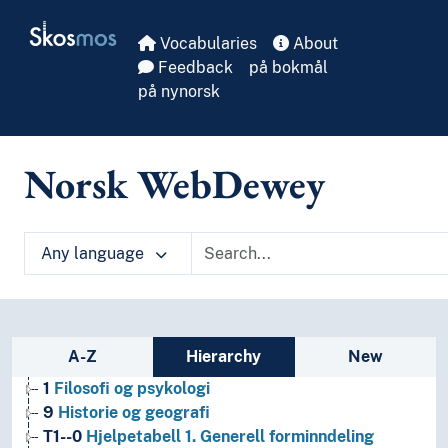
Skip to main
Skosmos
Vocabularies
About
Feedback
på bokmål
på nynorsk
Norsk WebDewey
Any language
Sidebar listing: list and traverse vocabula
A-Z
Hierarchy
New
1
Filosofi og psykologi
9
Historie og geografi
T1--0
Hjelpetabell 1. Generell forminndeling