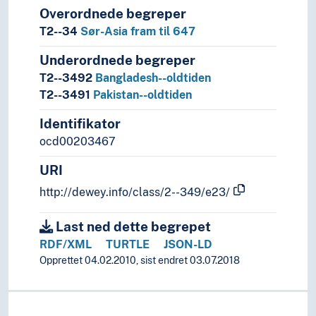
Overordnede begreper
T2--34
Sør-Asia fram til 647
Underordnede begreper
T2--3492
Bangladesh--oldtiden
T2--3491
Pakistan--oldtiden
Identifikator
ocd00203467
URI
http://dewey.info/class/2--349/e23/
Last ned dette begrepet
RDF/XML
TURTLE
JSON-LD
Opprettet 04.02.2010, sist endret 03.07.2018