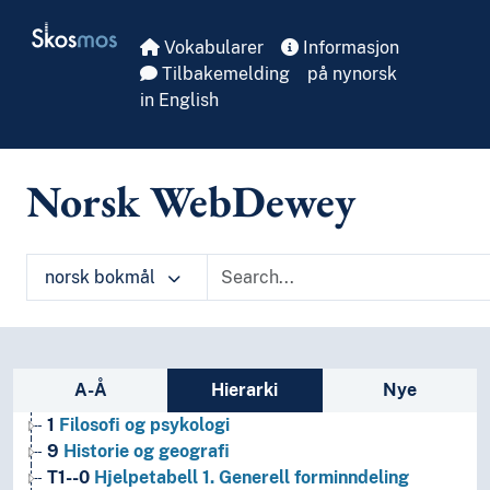
Skip to main
Skosmos
Vokabularer
Informasjon
Tilbakemelding
på nynorsk
in English
Norsk WebDewey
norsk bokmål
Sidefelt: navigér i vokabularet på ulike m
A-Å
Hierarki
Nye
1
Filosofi og psykologi
9
Historie og geografi
T1--0
Hjelpetabell 1. Generell forminndeling