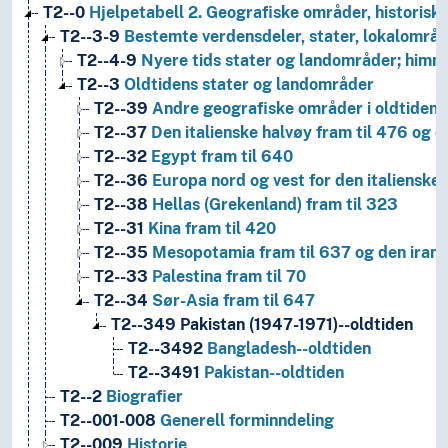
T2--0
Hjelpetabell 2. Geografiske områder, historiske
T2--3-9
Bestemte verdensdeler, stater, lokalområd
T2--4-9
Nyere tids stater og landområder; himm
T2--3
Oldtidens stater og landområder
T2--39
Andre geografiske områder i oldtiden
T2--37
Den italienske halvøy fram til 476 og o
T2--32
Egypt fram til 640
T2--36
Europa nord og vest for den italienske 
T2--38
Hellas (Grekenland) fram til 323
T2--31
Kina fram til 420
T2--35
Mesopotamia fram til 637 og den iransk
T2--33
Palestina fram til 70
T2--34
Sør-Asia fram til 647
T2--349
Pakistan (1947-1971)--oldtiden
T2--3492
Bangladesh--oldtiden
T2--3491
Pakistan--oldtiden
T2--2
Biografier
T2--001-008
Generell forminndeling
T2--009
Historie