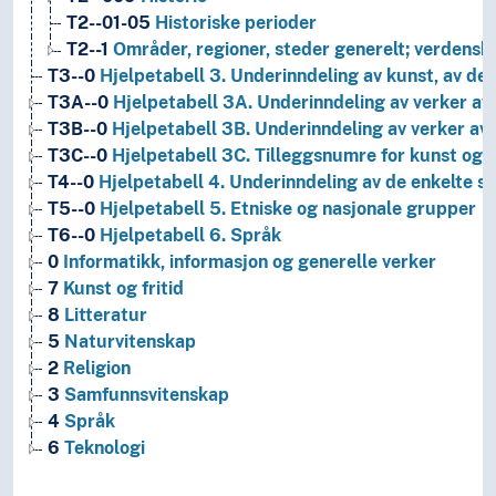
T2--01-05
Historiske perioder
T2--1
Områder, regioner, steder generelt; verdensh
T3--0
Hjelpetabell 3. Underinndeling av kunst, av de 
T3A--0
Hjelpetabell 3A. Underinndeling av verker av 
T3B--0
Hjelpetabell 3B. Underinndeling av verker av 
T3C--0
Hjelpetabell 3C. Tilleggsnumre for kunst og l
T4--0
Hjelpetabell 4. Underinndeling av de enkelte 
T5--0
Hjelpetabell 5. Etniske og nasjonale grupper
T6--0
Hjelpetabell 6. Språk
0
Informatikk, informasjon og generelle verker
7
Kunst og fritid
8
Litteratur
5
Naturvitenskap
2
Religion
3
Samfunnsvitenskap
4
Språk
6
Teknologi