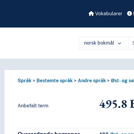
Vokabularer
norsk bokmål
å ulike måter
Språk
Bestemte språk
Andre språk
Øst- og sø
495.8
B
 perioder, biografier
Anbefalt term
enkelte språks litteraturer, av bestemte litterære former
eller om de enkelte forfattere
eller om mer enn én forfatter
itteratur