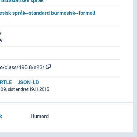
røstasiatiske språk
sisk språk--standard burmesisk--formell
k
k
fo/class/495.8/e23/
RTLE
JSON-LD
09, sist endret 19.11.2015
k
Humord