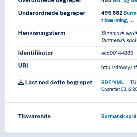
Overordnede begreper
495
Øst- og sø
språk og språkgrupper
Underordnede begreper
495.882
Burme
tilnærming, …
Henvisningsterm
Burmansk språ
Burmesisk språ
Identifikator
ocd00144880
URI
http://dewey.in
Last ned dette begrepet
RDF/XML
TU
Opprettet 03.12.20
ke språk, diverse sørasiatiske språk
Tilsvarende
Burmansk språ
onesiske språk, diverse språk