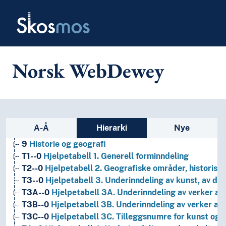
Skip to main
Skosmos
Norsk WebDewey
Sidefelt: navigér i vokabularet p
A-Å
Hierarki
Nye
1
Filosofi og psykologi
9
Historie og geografi
T1--0
Hjelpetabell 1. Generell forminndeling
T2--0
Hjelpetabell 2. Geografiske områder, historiske
T3--0
Hjelpetabell 3. Underinndeling av kunst, av de 
T3A--0
Hjelpetabell 3A. Underinndeling av verker av 
T3B--0
Hjelpetabell 3B. Underinndeling av verker av 
T3C--0
Hjelpetabell 3C. Tilleggsnumre for kunst og l