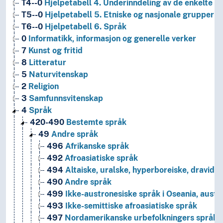
T4--0
Hjelpetabell 4. Underinndeling av de enkelte 
T5--0
Hjelpetabell 5. Etniske og nasjonale grupper
T6--0
Hjelpetabell 6. Språk
0
Informatikk, informasjon og generelle verker
7
Kunst og fritid
8
Litteratur
5
Naturvitenskap
2
Religion
3
Samfunnsvitenskap
4
Språk
420-490
Bestemte språk
49
Andre språk
496
Afrikanske språk
492
Afroasiatiske språk
494
Altaiske, uralske, hyperboreiske, dravidis
490
Andre språk
499
Ikke-austronesiske språk i Oseania, austr
493
Ikke-semittiske afroasiatiske språk
497
Nordamerikanske urbefolkningers språk