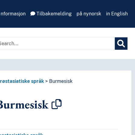
Informasjon
Tilbakemelding
på nynorsk
in English
røstasiatiske språk
Burmesisk
urmesisk