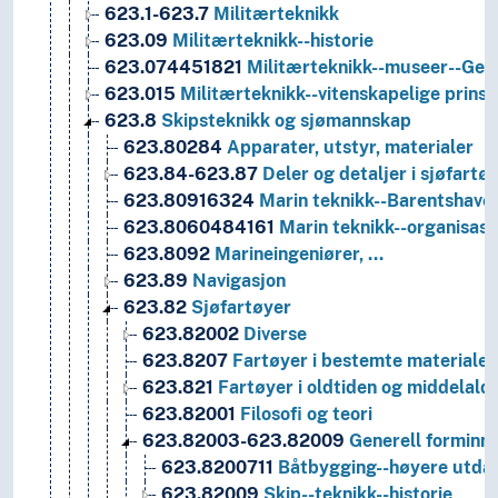
623.1-623.7
Militærteknikk
623.09
Militærteknikk--historie
623.074451821
Militærteknikk--museer--Genov
623.015
Militærteknikk--vitenskapelige prinsi
623.8
Skipsteknikk og sjømannskap
623.80284
Apparater, utstyr, materialer
623.84-623.87
Deler og detaljer i sjøfartø
623.80916324
Marin teknikk--Barentshave
623.8060484161
Marin teknikk--organisas
623.8092
Marineingeniører, …
623.89
Navigasjon
623.82
Sjøfartøyer
623.82002
Diverse
623.8207
Fartøyer i bestemte materialer
623.821
Fartøyer i oldtiden og middelald
623.82001
Filosofi og teori
623.82003-623.82009
Generell forminnd
623.8200711
Båtbygging--høyere utda
623.82009
Skip--teknikk--historie