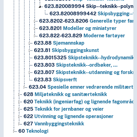
623.820089994
Skip--teknikk--polyne
623.82008999442
Skipsbygging--te
623.8202-623.8206
Generelle typer far
623.8201
Modeller og miniatyrer
623.822-623.829
Moderne fartøyer
623.88
Sjømannskap
623.81
Skipsbyggingskunst
623.8015325
Skipsteknikk--hydrodynamikk
623.803
Skipsteknikk--ordbøker, …
623.807
Skipsteknikk--utdanning og forskn
623.83
Skipsverft
623.04
Spesielle emner vedrørende militærte
628
Miljøteknikk og sanitærteknikk
620
Teknikk (ingeniørfag) og lignende fagområd
625
Teknikk for jernbaner og veier
622
Utvinning og lignende operasjoner
627
Vannbyggingsteknikk
60
Teknologi