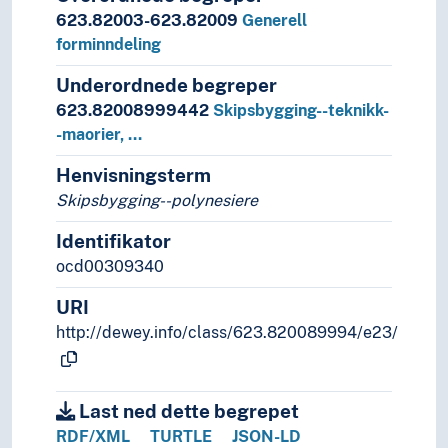
623.82003-623.82009
Generell
forminndeling
Underordnede begreper
623.82008999442
Skipsbygging--teknikk-
-maorier, …
Henvisningsterm
Skipsbygging--polynesiere
Identifikator
ocd00309340
URI
http://dewey.info/class/623.820089994/e23/
Last ned dette begrepet
RDF/XML
TURTLE
JSON-LD