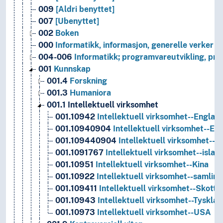
009
[Aldri benyttet]
007
[Ubenyttet]
002
Boken
000
Informatikk, informasjon, generelle verker
004-006
Informatikk; programvareutvikling, pr
001
Kunnskap
001.4
Forskning
001.3
Humaniora
001.1
Intellektuell virksomhet
001.10942
Intellektuell virksomhet--Englan
001.10940904
Intellektuell virksomhet--Eu
001.109440904
Intellektuell virksomhet--F
001.1091767
Intellektuell virksomhet--isla
001.10951
Intellektuell virksomhet--Kina
001.10922
Intellektuell virksomhet--samling
001.109411
Intellektuell virksomhet--Skottl
001.10943
Intellektuell virksomhet--Tyskla
001.10973
Intellektuell virksomhet--USA