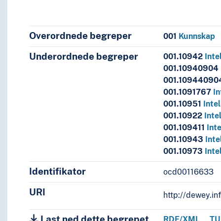
Overordnede begreper
001
Kunnskap
Underordnede begreper
001.10942
Inte
ogramvare, data; spesielle datamaskinmetoder
001.10940904
001.1094409
001.1091767
In
001.10951
Inte
001.10922
Inte
d
001.109411
Int
ropa--1900-tallet
001.10943
Inte
rankrike--1900-tallet
001.10973
Inte
mske områder
Identifikator
ocd00116633
sbiografier
and
URI
http://dewey.in
nd
Last ned dette begrepet
RDF/XML
TU