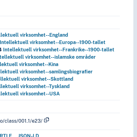
llektuell virksomhet--England
Intellektuell virksomhet--Europa--1900-tallet
04
Intellektuell virksomhet--Frankrike--1900-tallet
tellektuell virksomhet--islamske områder
llektuell virksomhet--Kina
llektuell virksomhet--samlingsbiografier
ellektuell virksomhet--Skottland
llektuell virksomhet--Tyskland
llektuell virksomhet--USA
fo/class/001.1/e23/
RTLE
JSON-LD