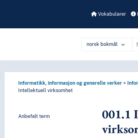
 perioder, biografier
Vokabularer
enkelte språks litteraturer, av bestemte litterære former
eller om de enkelte forfattere
eller om mer enn én forfatter
itteratur
norsk bokmål
språk og språkgrupper
å ulike måter
Informatikk, informasjon og generelle verker
Info
Intellektuell virksomhet
001.1
I
Anbefalt term
virkso