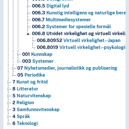
006.5
Digital lyd
006.3
Kunstig intelligens og naturlige ber
006.7
Multimediesystemer
006.2
Systemer for spesielle formål
006.8
Utvidet virkelighet og virtuell virkeli
006.80952
Virtuell virkelighet--Japan
006.8019
Virtuell virkelighet--psykologis
001
Kunnskap
003
Systemer
07
Nyhetsmedier, journalistikk og publisering
05
Periodika
7
Kunst og fritid
8
Litteratur
5
Naturvitenskap
2
Religion
3
Samfunnsvitenskap
4
Språk
6
Teknologi