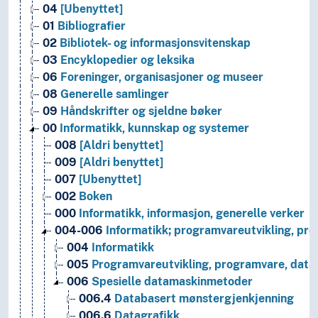
04
[Ubenyttet]
01
Bibliografier
02
Bibliotek- og informasjonsvitenskap
03
Encyklopedier og leksika
06
Foreninger, organisasjoner og museer
08
Generelle samlinger
09
Håndskrifter og sjeldne bøker
00
Informatikk, kunnskap og systemer
008
[Aldri benyttet]
009
[Aldri benyttet]
007
[Ubenyttet]
002
Boken
000
Informatikk, informasjon, generelle verker
004-006
Informatikk; programvareutvikling, pr
004
Informatikk
005
Programvareutvikling, programvare, data,
006
Spesielle datamaskinmetoder
006.4
Databasert mønstergjenkjenning
006.6
Datagrafikk