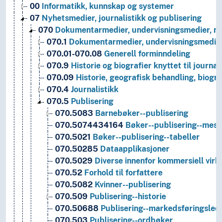
00
Informatikk, kunnskap og systemer
07
Nyhetsmedier, journalistikk og publisering
070
Dokumentarmedier, undervisningsmedier, nyhe
070.1
Dokumentarmedier, undervisningsmedier
070.01-070.08
Generell forminndeling
070.9
Historie og biografier knyttet til journal
070.09
Historie, geografisk behandling, biogra
070.4
Journalistikk
070.5
Publisering
070.5083
Barnebøker--publisering
070.5074434164
Bøker--publisering--mess
070.5021
Bøker--publisering--tabeller
070.50285
Dataapplikasjoner
070.5029
Diverse innenfor kommersiell vir
070.52
Forhold til forfattere
070.5082
Kvinner--publisering
070.509
Publisering--historie
070.50688
Publisering--markedsføringsled
070.503
Publisering--ordbøker