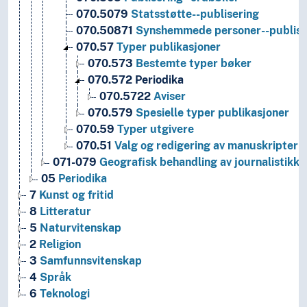
070.5079
Statsstøtte--publisering
070.50871
Synshemmede personer--publise
070.57
Typer publikasjoner
070.573
Bestemte typer bøker
070.572
Periodika
070.5722
Aviser
070.579
Spesielle typer publikasjoner
070.59
Typer utgivere
070.51
Valg og redigering av manuskripter
071-079
Geografisk behandling av journalistikk o
05
Periodika
7
Kunst og fritid
8
Litteratur
5
Naturvitenskap
2
Religion
3
Samfunnsvitenskap
4
Språk
6
Teknologi