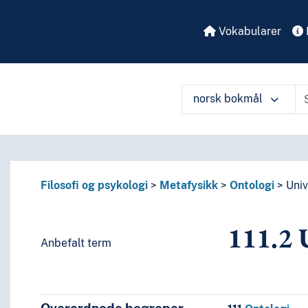
Vokabularer
norsk bokmål
å ulike måter
Filosofi og psykologi
Metafysikk
Ontologi
Univ
111.2
U
Anbefalt term