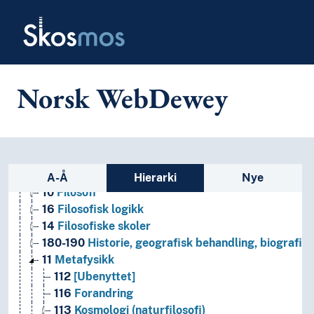
Skip to main
Skosmos
Norsk WebDewey
1
Filosofi og psykologi
12
Epistemologi (erkjennelsesteori)
Sidefelt: navigér i vokabularet p
17
Etikk
A-Å
Hierarki
Nye
10
Filosofi
16
Filosofisk logikk
14
Filosofiske skoler
180-190
Historie, geografisk behandling, biografier
11
Metafysikk
112
[Ubenyttet]
116
Forandring
113
Kosmologi (naturfilosofi)