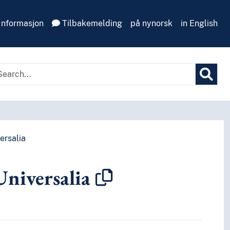
Informasjon
Tilbakemelding
på nynorsk
in English
ersalia
niversalia