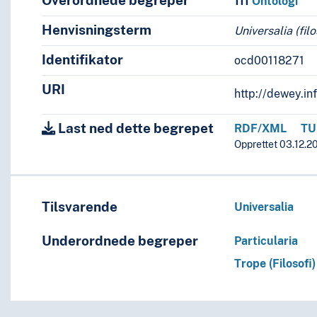
Overordnede begreper
111
Ontologi
Henvisningsterm
Universalia (filo
Identifikator
ocd00118271
URI
http://dewey.in
Last ned dette begrepet
RDF/XML
TU
Opprettet 03.12.20
Tilsvarende
Universalia
Underordnede begreper
Particularia
Trope (Filosofi)
 perioder, biografier