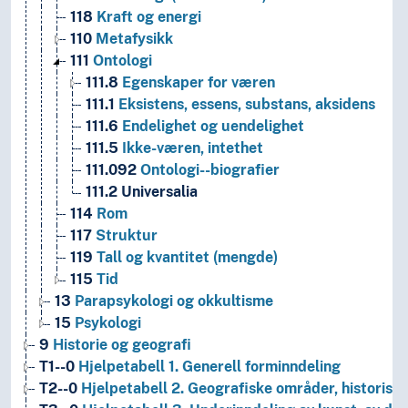
118
Kraft og energi
110
Metafysikk
111
Ontologi
111.8
Egenskaper for væren
111.1
Eksistens, essens, substans, aksidens
111.6
Endelighet og uendelighet
111.5
Ikke-væren, intethet
111.092
Ontologi--biografier
111.2
Universalia
114
Rom
117
Struktur
119
Tall og kvantitet (mengde)
115
Tid
13
Parapsykologi og okkultisme
15
Psykologi
9
Historie og geografi
T1--0
Hjelpetabell 1. Generell forminndeling
T2--0
Hjelpetabell 2. Geografiske områder, historiske