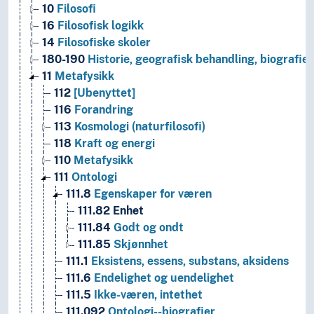
10
Filosofi
16
Filosofisk logikk
14
Filosofiske skoler
180-190
Historie, geografisk behandling, biografier
11
Metafysikk
112
[Ubenyttet]
116
Forandring
113
Kosmologi (naturfilosofi)
118
Kraft og energi
110
Metafysikk
111
Ontologi
111.8
Egenskaper for væren
111.82
Enhet
111.84
Godt og ondt
111.85
Skjønnhet
111.1
Eksistens, essens, substans, aksidens
111.6
Endelighet og uendelighet
111.5
Ikke-væren, intethet
111.092
Ontologi--biografier