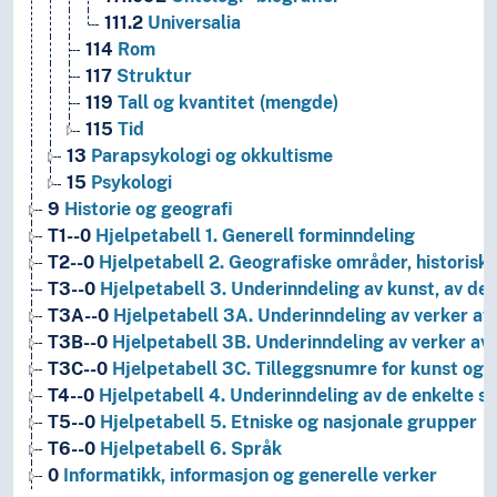
111.2
Universalia
114
Rom
117
Struktur
119
Tall og kvantitet (mengde)
115
Tid
13
Parapsykologi og okkultisme
15
Psykologi
9
Historie og geografi
T1--0
Hjelpetabell 1. Generell forminndeling
T2--0
Hjelpetabell 2. Geografiske områder, historiske
T3--0
Hjelpetabell 3. Underinndeling av kunst, av de 
T3A--0
Hjelpetabell 3A. Underinndeling av verker av 
T3B--0
Hjelpetabell 3B. Underinndeling av verker av 
T3C--0
Hjelpetabell 3C. Tilleggsnumre for kunst og l
T4--0
Hjelpetabell 4. Underinndeling av de enkelte 
T5--0
Hjelpetabell 5. Etniske og nasjonale grupper
T6--0
Hjelpetabell 6. Språk
0
Informatikk, informasjon og generelle verker