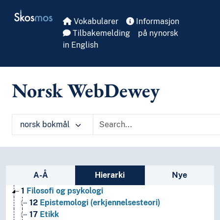
Skip to main
Skosmos
Vokabularer
Informasjon
Tilbakemelding
på nynorsk
in English
Norsk WebDewey
norsk bokmål
Sidefelt: navigér i vokabularet på ulike m
A-Å
Hierarki
Nye
1
Filosofi og psykologi
12
Epistemologi (erkjennelsesteori)
17
Etikk