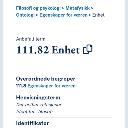
7
Kunst og fritid
8
Litteratur
Filosofi og psykologi
Metafysikk
5
Naturvitenskap
Ontologi
Egenskaper for væren
Enhet
2
Religion
3
Samfunnsvitenskap
4
Språk
Anbefalt term
6
Teknologi
111.82
Enhet
Overordnede begreper
111.8
Egenskaper for væren
Henvisningsterm
Del-helhet-relasjoner
Identitet--filosofi
Identifikator