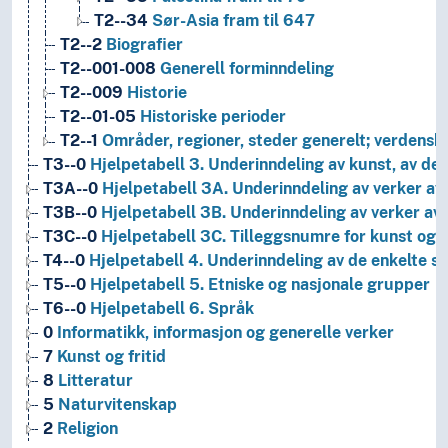
T2--34
Sør-Asia fram til 647
T2--2
Biografier
T2--001-008
Generell forminndeling
T2--009
Historie
T2--01-05
Historiske perioder
T2--1
Områder, regioner, steder generelt; verdensh
T3--0
Hjelpetabell 3. Underinndeling av kunst, av de 
T3A--0
Hjelpetabell 3A. Underinndeling av verker av 
T3B--0
Hjelpetabell 3B. Underinndeling av verker av 
T3C--0
Hjelpetabell 3C. Tilleggsnumre for kunst og l
T4--0
Hjelpetabell 4. Underinndeling av de enkelte 
T5--0
Hjelpetabell 5. Etniske og nasjonale grupper
T6--0
Hjelpetabell 6. Språk
0
Informatikk, informasjon og generelle verker
7
Kunst og fritid
8
Litteratur
5
Naturvitenskap
2
Religion