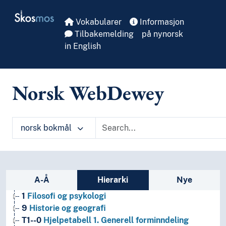
Skip to main
Skosmos
Vokabularer
Informasjon
Tilbakemelding
på nynorsk
in English
Norsk WebDewey
norsk bokmål
Sidefelt: navigér i vokabularet på ulike m
A-Å
Hierarki
Nye
1
Filosofi og psykologi
9
Historie og geografi
T1--0
Hjelpetabell 1. Generell forminndeling