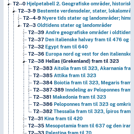
T2--0
Hjelpetabell 2. Geografiske områder, historiske
T2--3-9
Bestemte verdensdeler, stater, lokalområd
T2--4-9
Nyere tids stater og landområder; himm
T2--3
Oldtidens stater og landområder
T2--39
Andre geografiske områder i oldtiden
T2--37
Den italienske halvøy fram til 476 og o
T2--32
Egypt fram til 640
T2--36
Europa nord og vest for den italienske 
T2--38
Hellas (Grekenland) fram til 323
T2--383
Aitolia fram til 323, Akarnania fram 
T2--385
Attika fram til 323
T2--384
Boiotia fram til 323, Megaris fram t
T2--387-389
Inndeling av Peloponnes fram 
T2--381
Makedonia fram til 323
T2--386
Peloponnes fram til 323 og omkring
T2--382
Thessalia fram til 323, Ípiros fram 
T2--31
Kina fram til 420
T2--35
Mesopotamia fram til 637 og den iransk
T2--33
Palestina fram til 70