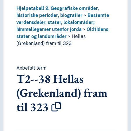
3
Samfunnsvitenskap
4
Språk
Hjelpetabell 2. Geografiske områder,
6
Teknologi
historiske perioder, biografier
Bestemte
verdensdeler, stater, lokalområder;
himmellegemer utenfor jorda
Oldtidens
stater og landområder
Hellas
(Grekenland) fram til 323
Anbefalt term
T2--38
Hellas
(Grekenland) fram
til 323