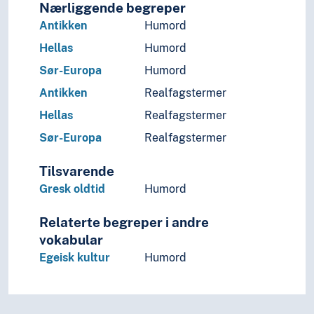
Nærliggende begreper
Antikken
Humord
Hellas
Humord
Sør-Europa
Humord
Antikken
Realfagstermer
Hellas
Realfagstermer
Sør-Europa
Realfagstermer
Tilsvarende
Gresk oldtid
Humord
Relaterte begreper i andre
vokabular
Egeisk kultur
Humord