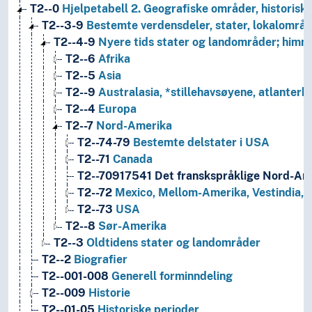
T2--0
Hjelpetabell 2. Geografiske områder, historiske
T2--3-9
Bestemte verdensdeler, stater, lokalområd
T2--4-9
Nyere tids stater og landområder; himm
T2--6
Afrika
T2--5
Asia
T2--9
Australasia, *stillehavsøyene, atlanterh
T2--4
Europa
T2--7
Nord-Amerika
T2--74-79
Bestemte delstater i USA
T2--71
Canada
T2--70917541
Det franskspråklige Nord-Am
T2--72
Mexico, Mellom-Amerika, Vestindia,
T2--73
USA
T2--8
Sør-Amerika
T2--3
Oldtidens stater og landområder
T2--2
Biografier
T2--001-008
Generell forminndeling
T2--009
Historie
T2--01-05
Historiske perioder