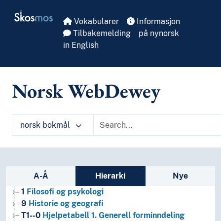
Skip to main
Skosmos
Vokabularer
Informasjon
Tilbakemelding
på nynorsk
in English
Norsk WebDewey
norsk bokmål
Sidefelt: navigér i vokabularet på ulike m
A-Å
Hierarki
Nye
1
Filosofi og psykologi
9
Historie og geografi
T1--0
Hjelpetabell 1. Generell forminndeling