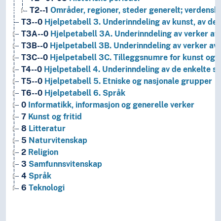
T2--1
Områder, regioner, steder generelt; verdensh
T3--0
Hjelpetabell 3. Underinndeling av kunst, av de 
T3A--0
Hjelpetabell 3A. Underinndeling av verker av 
T3B--0
Hjelpetabell 3B. Underinndeling av verker av 
T3C--0
Hjelpetabell 3C. Tilleggsnumre for kunst og l
T4--0
Hjelpetabell 4. Underinndeling av de enkelte 
T5--0
Hjelpetabell 5. Etniske og nasjonale grupper
T6--0
Hjelpetabell 6. Språk
0
Informatikk, informasjon og generelle verker
7
Kunst og fritid
8
Litteratur
5
Naturvitenskap
2
Religion
3
Samfunnsvitenskap
4
Språk
6
Teknologi