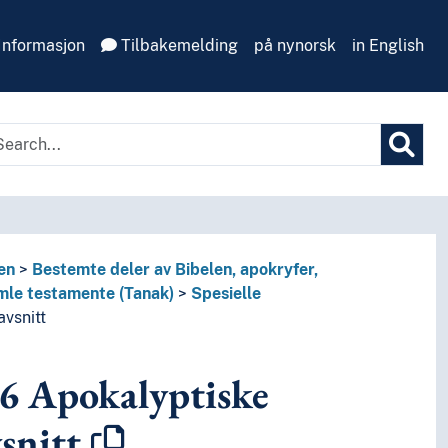
Informasjon
Tilbakemelding
på nynorsk
in English
en
Bestemte deler av Bibelen, apokryfer,
mle testamente (Tanak)
Spesielle
vsnitt
6
Apokalyptiske
snitt