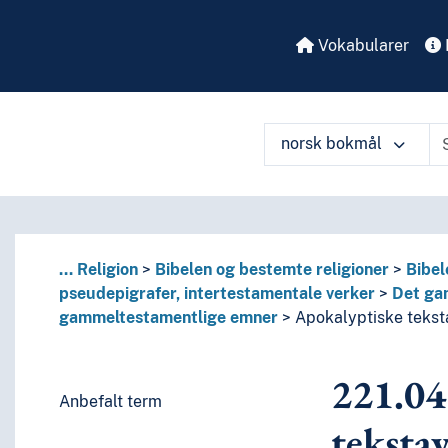
Vokabularer
norsk bokmål
å ulike måter
...
Religion
Bibelen og bestemte religioner
Bibel
 perioder, biografier
pseudepigrafer, intertestamentale verker
Det ga
enkelte språks litteraturer, av bestemte litterære former
gammeltestamentlige emner
Apokalyptiske teksta
eller om de enkelte forfattere
eller om mer enn én forfatter
221.04
itteratur
Anbefalt term
språk og språkgrupper
tekstav