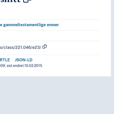
le gammeltestamentlige emner
fo/class/221.046/e23/
RTLE
JSON-LD
09, sist endret 10.02.2015
ig tid