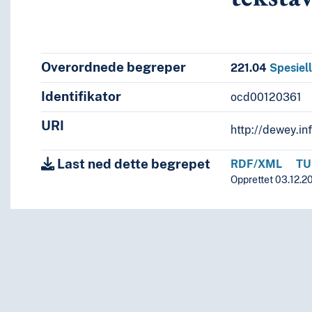
Overordnede begreper
221.04
Spesiel
Identifikator
ocd00120361
URI
http://dewey.in
 pseudepigrafer, intertestamentale verker
Last ned dette begrepet
RDF/XML
TU
ntale skrifter
Opprettet 03.12.20
iv
ografi, historie, kronologi, personer i gammeltestamentl
ografier