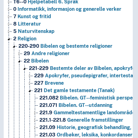
T6--0
Hjelpetabell 6. Språk
0
Informatikk, informasjon og generelle verker
7
Kunst og fritid
8
Litteratur
5
Naturvitenskap
2
Religion
220-290
Bibelen og bestemte religioner
29
Andre religioner
22
Bibelen
221-229
Bestemte deler av Bibelen, apokryfer,
229
Apokryfer, pseudepigrafer, intertestame
227
Brevene
221
Det gamle testamente (Tanak)
221.082
Bibelen. GT--feministisk perspekt
221.071
Bibelen. GT--utdanning
221.9
Gammeltestamentlige landområders ge
221.1-221.8
Generelle framstillinger
221.09
Historie, geografisk behandling, bi
221.03
Ordbøker, leksika, konkordanser