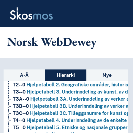
Skip to main
Skosmos
Norsk WebDewey
1
Filosofi og psykologi
9
Historie og geografi
Sidefelt: navigér i vokabularet p
A-Å
Hierarki
Nye
T1--0
Hjelpetabell 1. Generell forminndeling
T2--0
Hjelpetabell 2. Geografiske områder, historiske
T3--0
Hjelpetabell 3. Underinndeling av kunst, av de 
T3A--0
Hjelpetabell 3A. Underinndeling av verker av 
T3B--0
Hjelpetabell 3B. Underinndeling av verker av 
T3C--0
Hjelpetabell 3C. Tilleggsnumre for kunst og l
T4--0
Hjelpetabell 4. Underinndeling av de enkelte 
T5--0
Hjelpetabell 5. Etniske og nasjonale grupper