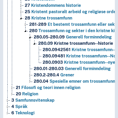
27
Kristendommens historie
25
Kristent pastoralt arbeid og religiøse orde
28
Kristne trossamfunn
281-289
Et bestemt trossamfunn eller sekt
280
Trossamfunn og sekter i den kristne kir
280.05-280.09
Generell forminndeling
280.09
Kristne trossamfunn--historie
280.0942561
Kristne trossamfunn--Be
280.09481
Kristne trossamfunn--No
280.0903
Kristne trossamfunn--nyere 
280.01-280.03
Generell forminndeling
280.2-280.4
Grener
280.04
Spesielle emner om trossamfunn og
21
Filosofi og teori innen religion
20
Religion
3
Samfunnsvitenskap
4
Språk
6
Teknologi