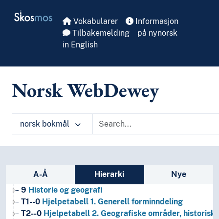
Skip to main
Skosmos
Vokabularer
Informasjon
Tilbakemelding
på nynorsk
in English
Norsk WebDewey
norsk bokmål
Sidefelt: navigér i vokabularet på ulike m
A-Å
Hierarki
Nye
1
Filosofi og psykologi
9
Historie og geografi
T1--0
Hjelpetabell 1. Generell forminndeling
T2--0
Hjelpetabell 2. Geografiske områder, historiske