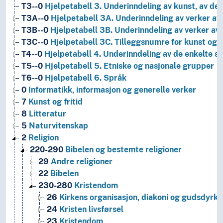
T3--0
Hjelpetabell 3. Underinndeling av kunst, av de 
T3A--0
Hjelpetabell 3A. Underinndeling av verker av 
T3B--0
Hjelpetabell 3B. Underinndeling av verker av 
T3C--0
Hjelpetabell 3C. Tilleggsnumre for kunst og l
T4--0
Hjelpetabell 4. Underinndeling av de enkelte 
T5--0
Hjelpetabell 5. Etniske og nasjonale grupper
T6--0
Hjelpetabell 6. Språk
0
Informatikk, informasjon og generelle verker
7
Kunst og fritid
8
Litteratur
5
Naturvitenskap
2
Religion
220-290
Bibelen og bestemte religioner
29
Andre religioner
22
Bibelen
230-280
Kristendom
26
Kirkens organisasjon, diakoni og gudsdyrke
24
Kristen livsførsel
23
Kristendom