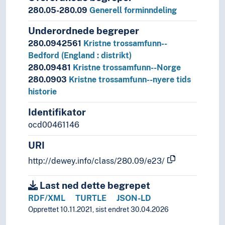
280.05-280.09
Generell forminndeling
Underordnede begreper
280.0942561
Kristne trossamfunn--
Bedford (England : distrikt)
280.09481
Kristne trossamfunn--Norge
280.0903
Kristne trossamfunn--nyere tids
historie
Identifikator
ocd00461146
URI
http://dewey.info/class/280.09/e23/
Last ned dette begrepet
RDF/XML
TURTLE
JSON-LD
Opprettet 10.11.2021, sist endret 30.04.2026