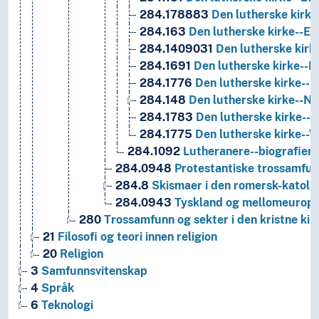
284.178883
Den lutherske kirke-
284.163
Den lutherske kirke--Eti
284.1409031
Den lutherske kirk
284.1691
Den lutherske kirke--
284.1776
Den lutherske kirke--
284.148
Den lutherske kirke--N
284.1783
Den lutherske kirke--
284.1775
Den lutherske kirke--W
284.1092
Lutheranere--biografier,
284.0948
Protestantiske trossamfu
284.8
Skismaer i den romersk-katolske
284.0943
Tyskland og mellomeurope
280
Trossamfunn og sekter i den kristne kir
21
Filosofi og teori innen religion
20
Religion
3
Samfunnsvitenskap
4
Språk
6
Teknologi