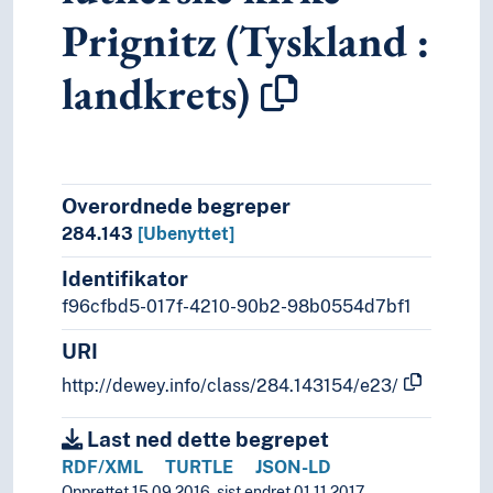
Prignitz (Tyskland :
landkrets)
Overordnede begreper
284.143
[Ubenyttet]
Identifikator
f96cfbd5-017f-4210-90b2-98b0554d7bf1
URI
http://dewey.info/class/284.143154/e23/
Last ned dette begrepet
RDF/XML
TURTLE
JSON-LD
Opprettet 15.09.2016, sist endret 01.11.2017