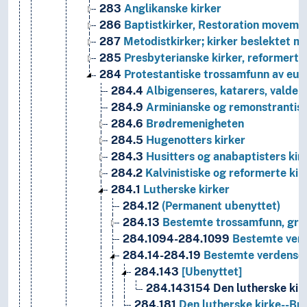
283
Anglikanske kirker
286
Baptistkirker, Restoration movemen
287
Metodistkirker; kirker beslektet 
285
Presbyterianske kirker, reformerte 
284
Protestantiske trossamfunn av euro
284.4
Albigenseres, katarers, valden
284.9
Arminianske og remonstrantisk
284.6
Brødremenigheten
284.5
Hugenotters kirker
284.3
Husitters og anabaptisters kir
284.2
Kalvinistiske og reformerte kir
284.1
Lutherske kirker
284.12
(Permanent ubenyttet)
284.13
Bestemte trossamfunn, gre
284.1094-284.1099
Bestemte verde
284.14-284.19
Bestemte verdensdele
284.143
[Ubenyttet]
284.143154
Den lutherske kirk
284.181
Den lutherske kirke--Bra