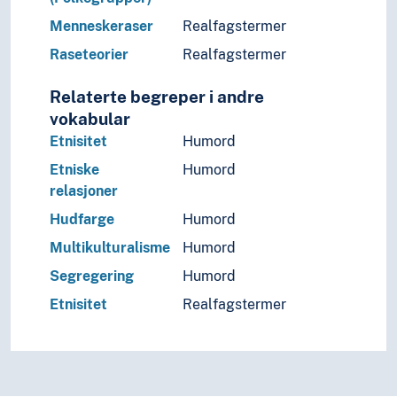
Menneskeraser
Realfagstermer
Raseteorier
Realfagstermer
Relaterte begreper i andre
vokabular
Etnisitet
Humord
Etniske
Humord
relasjoner
Hudfarge
Humord
Multikulturalisme
Humord
Segregering
Humord
Etnisitet
Realfagstermer