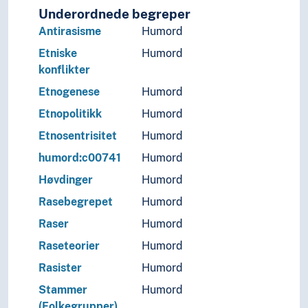
Underordnede begreper
Antirasisme
Humord
Etniske
Humord
konflikter
Etnogenese
Humord
Etnopolitikk
Humord
Etnosentrisitet
Humord
humord:c00741
Humord
Høvdinger
Humord
Rasebegrepet
Humord
Raser
Humord
Raseteorier
Humord
Rasister
Humord
Stammer
Humord
(Folkegrupper)