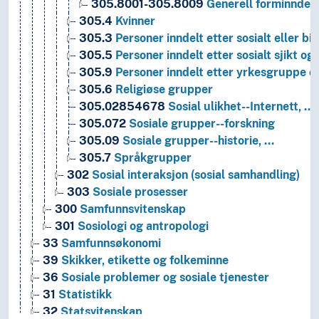
305.8001-305.8009
Generell forminndeli
305.4
Kvinner
305.3
Personer inndelt etter sosialt eller bi
305.5
Personer inndelt etter sosialt sjikt o
305.9
Personer inndelt etter yrkesgruppe o
305.6
Religiøse grupper
305.02854678
Sosial ulikhet--Internett, …
305.072
Sosiale grupper--forskning
305.09
Sosiale grupper--historie, …
305.7
Språkgrupper
302
Sosial interaksjon (sosial samhandling)
303
Sosiale prosesser
300
Samfunnsvitenskap
301
Sosiologi og antropologi
33
Samfunnsøkonomi
39
Skikker, etikette og folkeminne
36
Sosiale problemer og sosiale tjenester
31
Statistikk
32
Statsvitenskap