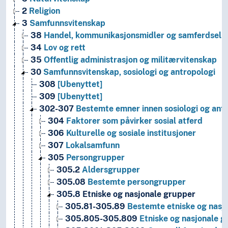
2
Religion
3
Samfunnsvitenskap
38
Handel, kommunikasjonsmidler og samferdsel
34
Lov og rett
35
Offentlig administrasjon og militærvitenskap
30
Samfunnsvitenskap, sosiologi og antropologi
308
[Ubenyttet]
309
[Ubenyttet]
302-307
Bestemte emner innen sosiologi og ant
304
Faktorer som påvirker sosial atferd
306
Kulturelle og sosiale institusjoner
307
Lokalsamfunn
305
Persongrupper
305.2
Aldersgrupper
305.08
Bestemte persongrupper
305.8
Etniske og nasjonale grupper
305.81-305.89
Bestemte etniske og nasj
305.805-305.809
Etniske og nasjonale gr