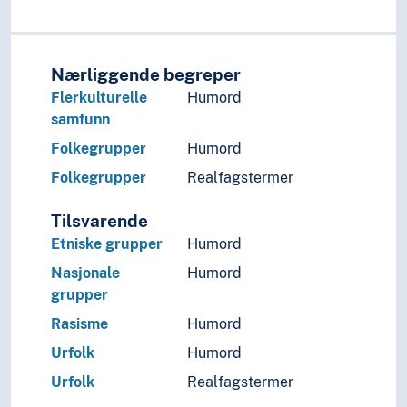
Nærliggende begreper
Flerkulturelle
Humord
samfunn
Folkegrupper
Humord
Folkegrupper
Realfagstermer
Tilsvarende
Etniske grupper
Humord
Nasjonale
Humord
grupper
Rasisme
Humord
Urfolk
Humord
Urfolk
Realfagstermer