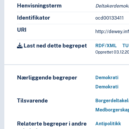
e
Henvisningsterm
Deltakerdemokr
lse
Identifikator
ocd00133411
akelse
URI
http://dewey.i
e
else
Last ned dette begrepet
RDF/XML
TU
Opprettet 03.12.2
er for andre sosiale grupper
er for ikke-dominerende grupper
Nærliggende begreper
Demokrati
Demokrati
ing, …
Tilsvarende
Borgerdeltakel
Medborgerska
 deres medlemmer
Relaterte begreper i andre
Antipolitikk