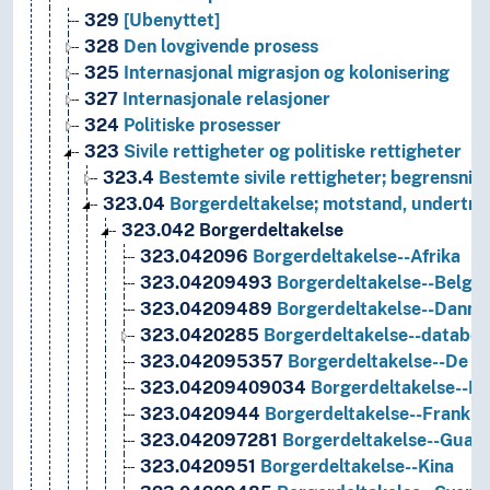
329
[Ubenyttet]
328
Den lovgivende prosess
325
Internasjonal migrasjon og kolonisering
327
Internasjonale relasjoner
324
Politiske prosesser
323
Sivile rettigheter og politiske rettigheter
323.4
Bestemte sivile rettigheter; begrensning
323.04
Borgerdeltakelse; motstand, undertryk
323.042
Borgerdeltakelse
323.042096
Borgerdeltakelse--Afrika
323.04209493
Borgerdeltakelse--Belgia
323.04209489
Borgerdeltakelse--Danm
323.0420285
Borgerdeltakelse--databeh
323.042095357
Borgerdeltakelse--De fo
323.04209409034
Borgerdeltakelse--Eu
323.0420944
Borgerdeltakelse--Frankri
323.042097281
Borgerdeltakelse--Guat
323.0420951
Borgerdeltakelse--Kina