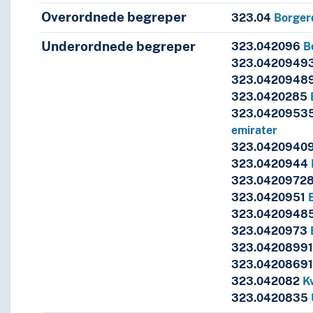
Overordnede begreper
323.04
Borgerd
Underordnede begreper
323.042096
B
323.0420949
323.0420948
323.0420285
323.0420953
 og inndragelse av sivile rettigheter
emirater
kelse, forfølgelse
323.0420940
323.0420944
323.0420972
323.0420951
ark
323.0420948
andling
323.0420973
rente arabiske emirater
323.04208991
ropa--1800-1899, …
323.0420869
ke
323.042082
K
emala
323.0420835