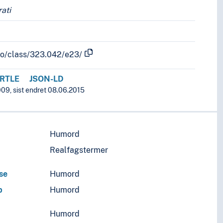
ati
nfo/class/323.042/e23/
RTLE
JSON-LD
009, sist endret 08.06.2015
Humord
Realfagstermer
se
Humord
p
Humord
Humord