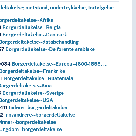
eltakelse; motstand, undertrykkelse, forfølgelse
orgerdeltakelse--Afrika
3
Borgerdeltakelse--Belgia
9
Borgerdeltakelse--Danmark
Borgerdeltakelse--databehandling
57
Borgerdeltakelse--De forente arabiske
9034
Borgerdeltakelse--Europa--1800-1899, …
Borgerdeltakelse--Frankrike
81
Borgerdeltakelse--Guatemala
Borgerdeltakelse--Kina
5
Borgerdeltakelse--Sverige
Borgerdeltakelse--USA
411
Indere--borgerdeltakelse
12
Innvandrere--borgerdeltakelse
vinner--borgerdeltakelse
Ungdom--borgerdeltakelse