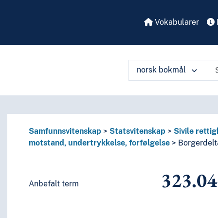
itteratur
språk og språkgrupper
Vokabularer
norsk bokmål
å ulike måter
Samfunnsvitenskap
Statsvitenskap
Sivile retti
motstand, undertrykkelse, forfølgelse
Borgerdelt
323.04
Anbefalt term