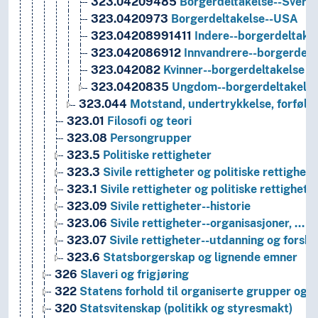
323.04209485
Borgerdeltakelse--Sverig
323.0420973
Borgerdeltakelse--USA
323.04208991411
Indere--borgerdeltake
323.042086912
Innvandrere--borgerdelt
323.042082
Kvinner--borgerdeltakelse
323.0420835
Ungdom--borgerdeltakels
323.044
Motstand, undertrykkelse, forfølg
323.01
Filosofi og teori
323.08
Persongrupper
323.5
Politiske rettigheter
323.3
Sivile rettigheter og politiske rettighet
323.1
Sivile rettigheter og politiske rettighet
323.09
Sivile rettigheter--historie
323.06
Sivile rettigheter--organisasjoner, …
323.07
Sivile rettigheter--utdanning og forskn
323.6
Statsborgerskap og lignende emner
326
Slaveri og frigjøring
322
Statens forhold til organiserte grupper og
320
Statsvitenskap (politikk og styresmakt)