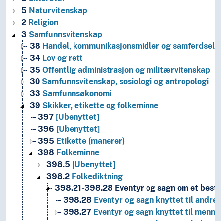
5
Naturvitenskap
2
Religion
3
Samfunnsvitenskap
38
Handel, kommunikasjonsmidler og samferdsel
34
Lov og rett
35
Offentlig administrasjon og militærvitenskap
30
Samfunnsvitenskap, sosiologi og antropologi
33
Samfunnsøkonomi
39
Skikker, etikette og folkeminne
397
[Ubenyttet]
396
[Ubenyttet]
395
Etikette (manerer)
398
Folkeminne
398.5
[Ubenyttet]
398.2
Folkediktning
398.21-398.28
Eventyr og sagn om et best
398.28
Eventyr og sagn knyttet til andre
398.27
Eventyr og sagn knyttet til menn