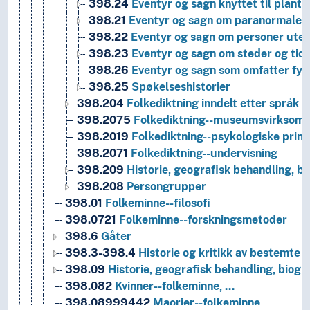
398.24
Eventyr og sagn knyttet til plante
398.21
Eventyr og sagn om paranormale s
398.22
Eventyr og sagn om personer uten
398.23
Eventyr og sagn om steder og tid
398.26
Eventyr og sagn som omfatter fys
398.25
Spøkelseshistorier
398.204
Folkediktning inndelt etter språk
398.2075
Folkediktning--museumsvirksomh
398.2019
Folkediktning--psykologiske prins
398.2071
Folkediktning--undervisning
398.209
Historie, geografisk behandling, bi
398.208
Persongrupper
398.01
Folkeminne--filosofi
398.0721
Folkeminne--forskningsmetoder
398.6
Gåter
398.3-398.4
Historie og kritikk av bestemte m
398.09
Historie, geografisk behandling, biogra
398.082
Kvinner--folkeminne, …
398.08999442
Maorier--folkeminne