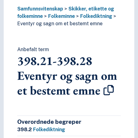
398.9
Ordspråk
Samfunnsvitenskap
Skikker, etikette og
398.8
Rim og rimleker
folkeminne
Folkeminne
Folkediktning
398.7
Vitser og vittigheter
Eventyr og sagn om et bestemt emne
391-394
Skikker
399
Skikker knyttet til krig og diplomati
390
Skikker, etikette, folkeminne
36
Sosiale problemer og sosiale tjenester
Anbefalt term
398.21-398.28
31
Statistikk
32
Statsvitenskap
Eventyr og sagn om
37
Utdanning og opplæring
4
Språk
et bestemt emne
6
Teknologi
Overordnede begreper
398.2
Folkediktning