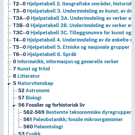
T2--0
Hjelpetabell 2. Geografiske områder, historiske
T3--0
Hjelpetabell 3. Underinndeling av kunst, av de 
T3A--0
Hjelpetabell 3A. Underinndeling av verker av 
T3B--0
Hjelpetabell 3B. Underinndeling av verker av 
T3C--0
Hjelpetabell 3C. Tilleggsnumre for kunst og l
T4--0
Hjelpetabell 4. Underinndeling av de enkelte 
T5--0
Hjelpetabell 5. Etniske og nasjonale grupper
T6--0
Hjelpetabell 6. Språk
0
Informatikk, informasjon og generelle verker
7
Kunst og fritid
8
Litteratur
5
Naturvitenskap
52
Astronomi
57
Biologi
56
Fossiler og forhistorisk liv
562-569
Bestemte taksonomiske dyregrupper
561
Paleobotanikk; fossile mikroorganismer
560
Paleontologi
53
Fysikk