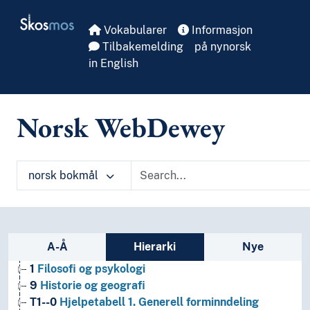
Skip to main
Skosmos
Vokabularer
Informasjon
Tilbakemelding
på nynorsk
in English
Norsk WebDewey
norsk bokmål
Sidefelt: navigér i vokabularet på ulike m
A-Å
Hierarki
Nye
1
Filosofi og psykologi
9
Historie og geografi
T1--0
Hjelpetabell 1. Generell forminndeling