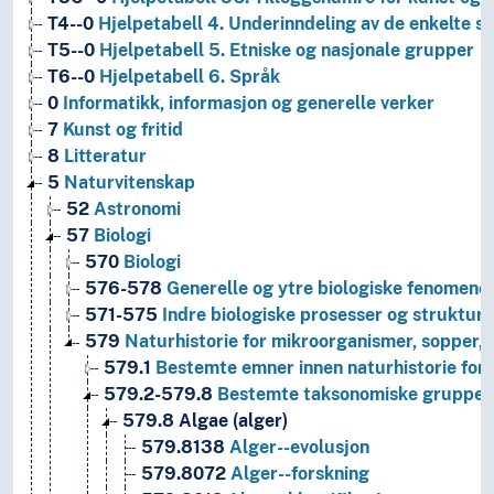
T4--0
Hjelpetabell 4. Underinndeling av de enkelte 
T5--0
Hjelpetabell 5. Etniske og nasjonale grupper
T6--0
Hjelpetabell 6. Språk
0
Informatikk, informasjon og generelle verker
7
Kunst og fritid
8
Litteratur
5
Naturvitenskap
52
Astronomi
57
Biologi
570
Biologi
576-578
Generelle og ytre biologiske fenomene
571-575
Indre biologiske prosesser og strukture
579
Naturhistorie for mikroorganismer, sopper, 
579.1
Bestemte emner innen naturhistorie for 
579.2-579.8
Bestemte taksonomiske grupper a
579.8
Algae (alger)
579.8138
Alger--evolusjon
579.8072
Alger--forskning