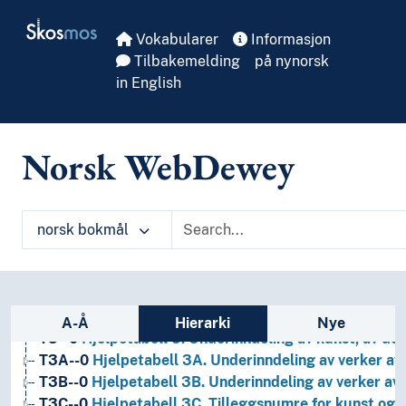
Skip to main
Skosmos
Vokabularer
Informasjon
Tilbakemelding
på nynorsk
in English
Norsk WebDewey
norsk bokmål
1
Filosofi og psykologi
9
Historie og geografi
T1--0
Hjelpetabell 1. Generell forminndeling
Sidefelt: navigér i vokabularet på ulike m
T2--0
Hjelpetabell 2. Geografiske områder, historiske
A-Å
Hierarki
Nye
T3--0
Hjelpetabell 3. Underinndeling av kunst, av de 
T3A--0
Hjelpetabell 3A. Underinndeling av verker av 
T3B--0
Hjelpetabell 3B. Underinndeling av verker av 
T3C--0
Hjelpetabell 3C. Tilleggsnumre for kunst og l