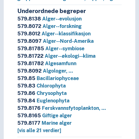
Underordnede begreper
579.8138
Alger--evolusjon
579.8072
Alger--forskning
579.8012
Alger--klassifikasjon
579.8097
Alger--Nord-Amerika
579.81785
Alger--symbiose
579.81722
Alger--økologi--klima
579.81782
Algesamfunn
579.8092
Algologer, …
579.85
Bacillariophyceae
579.83
Chlorophyta
579.86
Chrysophyta
579.84
Euglenophyta
579.8176
Ferskvannsfytoplankton, …
579.8165
Giftige alger
579.8177
Marine alger
[vis alle 21 verdier]