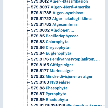
579.8012
Alger--klassifikasjon
579.8097
Alger--Nord-Amerika
579.81785
Alger--symbiose
579.81722
Alger--økologi--klima
579.81782
Algesamfunn
579.8092
Algologer, …
579.85
Bacillariophyceae
579.83
Chlorophyta
579.86
Chrysophyta
579.84
Euglenophyta
579.8176
Ferskvannsfytoplankton, …
579.8165
Giftige alger
579.8177
Marine alger
579.82
Mindre divisjoner av alger
579.8163
Nyttealger
579.88
Phaeophyta
579.87
Pyrrophyta
579.89
Rhodophyta
579.81718091638
Økologisk suksesjon--