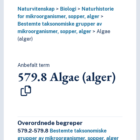
579.5
Fungi
Naturvitenskap
Biologi
Naturhistorie
579.6
Hattsopper
for mikroorganismer, sopper, alger
579.7
Lichenes (lavarter)
Bestemte taksonomiske grupper av
579.3
Prokaryoter
mikroorganismer, sopper, alger
Algae
579.4
Protozoa (protozoer)
(alger)
579.2
Virus og subvirale organismer
579.01-579.08
Generell forminndeling
579.09
Historie, geografisk behandling, biogra
56
Fossiler og forhistorisk liv
Anbefalt term
579.8
Algae (alger)
53
Fysikk
55
Geovitenskap
54
Kjemi
51
Matematikk
580-590
Naturhistorie for planter og dyr
50
Naturvitenskap
2
Religion
Overordnede begreper
3
Samfunnsvitenskap
579.2-579.8
Bestemte taksonomiske
4
Språk
grupper av mikroorganismer, sopper, alger
6
Teknologi