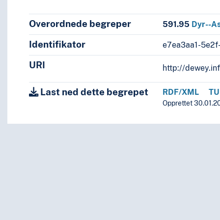
Overordnede begreper
591.95
Dyr--As
Identifikator
e7ea3aa1-5e2
yr
URI
http://dewey.in
Last ned dette begrepet
RDF/XML
TU
er, stater, lokalområder
Opprettet 30.01.20
ion)
, …