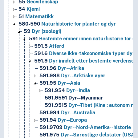
55
Geovitenskap
54
Kjemi
51
Matematikk
580-590
Naturhistorie for planter og dyr
59
Dyr (zoologi)
591
Bestemte emner innen naturhistorie for d
591.5
Atferd
591.6
Diverse ikke-taksonomiske typer dyr
591.9
Dyr inndelt etter bestemte verdensdel
591.96
Dyr--Afrika
591.998
Dyr--Arktiske øyer
591.95
Dyr--Asia
591.954
Dyr--India
591.9591
Dyr--Myanmar
591.9515
Dyr--Tibet (Kina : autonom reg
591.994
Dyr--Australia
591.94
Dyr--Europa
591.9709
Dyr--Nord-Amerika--historie
591.975
Dyr--Sørøstlige delstater (USA)