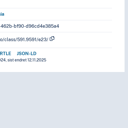
ia
f-462b-bf90-d96cd4e385a4
fo/class/591.9591/e23/
RTLE
JSON-LD
24, sist endret 12.11.2025