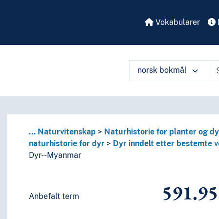
Vokabularer
 perioder, biografier
enkelte språks litteraturer, av bestemte litterære former
eller om de enkelte forfattere
eller om mer enn én forfatter
norsk bokmål
itteratur
språk og språkgrupper
å ulike måter
...
Naturvitenskap
Naturhistorie for planter og dy
naturhistorie for dyr
Dyr inndelt etter bestemte v
Dyr--Myanmar
591.9
Anbefalt term